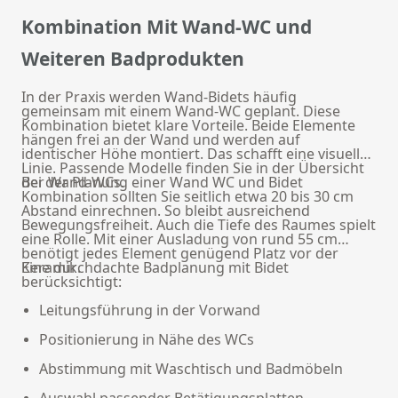
Kombination Mit Wand-WC und
Weiteren Badprodukten
In der Praxis werden Wand-Bidets häufig
gemeinsam mit einem Wand-WC geplant. Diese
Kombination bietet klare Vorteile. Beide Elemente
hängen frei an der Wand und werden auf
identischer Höhe montiert. Das schafft eine visuelle
Linie. Passende Modelle finden Sie in der Übersicht
der
Bei der Planung einer Wand WC und Bidet
Wand-WCs
.
Kombination sollten Sie seitlich etwa 20 bis 30 cm
Abstand einrechnen. So bleibt ausreichend
Bewegungsfreiheit. Auch die Tiefe des Raumes spielt
eine Rolle. Mit einer Ausladung von rund 55 cm
benötigt jedes Element genügend Platz vor der
Keramik.
Eine durchdachte Badplanung mit Bidet
berücksichtigt:
Leitungsführung in der Vorwand
Positionierung in Nähe des WCs
Abstimmung mit Waschtisch und Badmöbeln