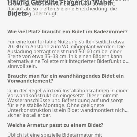
Häufig Gestellte Fragen zu Wand-
Grundriss und stimmen Sie Armatur sowie WC
darauf ab. So treffen Sie eine Entscheidung, die
Bidets
langfristig überzeugt.
Wie viel Platz braucht ein Bidet im Badezimmer?
Für eine komfortable Nutzung sollten seitlich etwa
20–30 cm Abstand zum WC eingeplant werden. Die
Ausladung beträgt meist rund 50–60 cm bei einer
Breite von etwa 35–38 cm. In kleinen Bädern kann
alternativ eine Toilette mit integrierter Bidetfunktion
sinnvoll sein.
Braucht man für ein wandhängendes Bidet ein
Vorwandelement?
Ja, in der Regel wird ein Installationsrahmen in einer
Vorwandkonstruktion eingesetzt. Dieser nimmt
Wasseranschlüsse und Befestigung auf und sorgt
für eine stabile Montage. Ohne geeignete
Unterkonstruktion ist ein Bidet wandmontiert nicht
sicher installierbar.
Welche Armatur passt zu einem Bidet?
Üblich ist eine spezielle Bidetarmatur mit