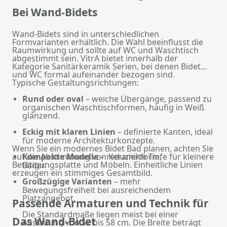
Bei Wand-Bidets
Wand-Bidets sind in unterschiedlichen
Formvarianten erhältlich. Die Wahl beeinflusst die
Raumwirkung und sollte auf WC und Waschtisch
abgestimmt sein. VitrA bietet innerhalb der
Kategorie
Sanitärkeramik
Serien, bei denen Bidet
und WC formal aufeinander bezogen sind.
Typische Gestaltungsrichtungen:
Rund oder oval
– weiche Übergänge, passend zu
organischen Waschtischformen, häufig in Weiß
glänzend.
Eckig mit klaren Linien
– definierte Kanten, ideal
für moderne Architekturkonzepte.
Wenn Sie ein modernes Bidet Bad planen, achten Sie
auf die Abstimmung von Keramikform,
Kompakte Modelle
– reduzierte Tiefe für kleinere
Betätigungsplatte und Möbeln. Einheitliche Linien
Bäder.
erzeugen ein stimmiges Gesamtbild.
Großzügige Varianten
– mehr
Bewegungsfreiheit bei ausreichendem
Platzangebot.
Passende Armaturen und Technik für
Die Standardmaße liegen meist bei einer
Das Wand-Bidet
Ausladung von 52 bis 58 cm. Die Breite beträgt