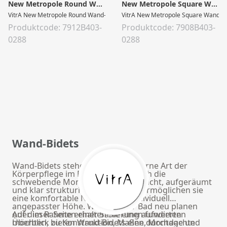
New Metropole Round Wand-Bidet 36 x 56,5 x 30,5 cm Weiß Hochglanz
New Metropole Square Wand-Bidet 36 x 56,5 x 30,5 cm Weiß Hochglanz
VitrA New Metropole Round Wand-Bidet mit verdeckter Befestigung Weiß Hoc
VitrA New Metropole Square Wand-Bide
Produktcode: 7912B403-
Produktcode: 7908B403-
0288
0288
Wand-Bidets
Wand-Bidets stehen für eine moderne Art der
Körperpflege im Badezimmer. Durch die
schwebende Montage wirken sie leicht, aufgeräumt
und klar strukturiert. Gleichzeitig ermöglichen sie
eine komfortable Nutzung auf individuell
angepasster Höhe. Wenn Sie Ihr Bad neu planen
oder im Rahmen einer Sanierung aufwerten
Auf dieser Seite erhalten Sie einen fundierten
möchten, bieten Wand-Bidets eine durchdachte
Überblick zu Konstruktion, Maßen, Montage und