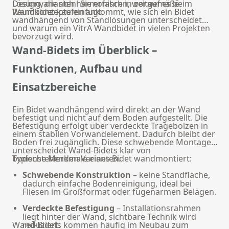
Lösung, die sich harmonisch in zeitgemäße
Designvarianten. Sie erfahren, worauf es beim
Raumkonzepte einfügt.
Wandbidet kaufen ankommt, wie sich ein Bidet
wandhängend von Standlösungen unterscheidet
und warum ein VitrA Wandbidet in vielen Projekten
bevorzugt wird.
Wand-Bidets im Überblick –
Funktionen, Aufbau und
Einsatzbereiche
Ein Bidet wandhängend wird direkt an der Wand
befestigt und nicht auf dem Boden aufgestellt. Die
Befestigung erfolgt über verdeckte Tragebolzen in
einem stabilen Vorwandelement. Dadurch bleibt der
Boden frei zugänglich. Diese schwebende Montage
unterscheidet Wand-Bidets klar von
bodenstehenden Varianten.
Typische Merkmale eines Bidet wandmontiert:
Schwebende Konstruktion
– keine Standfläche,
dadurch einfache Bodenreinigung, ideal bei
Fliesen im Großformat oder fugenarmen Belägen.
Verdeckte Befestigung
– Installationsrahmen
liegt hinter der Wand, sichtbare Technik wird
Wand-Bidets kommen häufig im Neubau zum
reduziert.