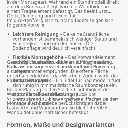
in der Montageart. Während ein Standmodell direkt
auf dem Boden aufliegt, wird ein Wandbidet an
einem Trageelement befestigt. Das beeinflusst
Optik, Reinigung und Flexibilität.
Im direkten Vergleich zu
Stand-Bidets
zeigen sich
folgende Vorteile:
Leichtere Reinigung
– Da keine Standfläche
vorhanden ist, sammeln sich weniger Staub und
Feuchtigkeit rund um den Sockel. Die
Bodenpflege wird deutlich vereinfacht.
Flexible Montagehöhe
– Das Vorwandelement
Gerade in Haushalten, die Wert auf Hygiene im
ermöglicht eine individuelle Höhenanpassung.
Badezimmer legen, wird ein Wandbidet Reinigung
Das ist besonders bei barrierearmen Bädern
als angenehmer empfunden. Die offene Fläche
relevant.
unterhalb erleichtert das Wischen. Zudem wirkt der
Raum großzügiger.
Reduzierte Optik
– Ein Bidet für Bad modern fügt
sich ruhig in minimalistische Raumkonzepte ein.
Bei der Planung sollten Sie die Tragfähigkeit der
Wand prüfen. Ein stabiles Unterputz-
Optimierte Raumnutzung
– Ein Bidet
Vorwandelement ist Voraussetzung für eine sichere
platzsparend zu planen gelingt einfacher, da der
Montage. Fachbetriebe berücksichtigen dabei
Boden frei bleibt.
Lastwerte und Wandaufbau. So bleibt Ihr VitrA
Wandbidet dauerhaft sicher befestigt.
Formen, Maße und Designvarianten