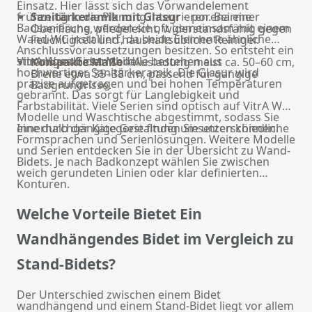
Einsatz. Hier lässt sich das Vorwandelement
frühzeitig in die Planung integrieren. Bei einer
Sanitärkeramik mit Glasur
– porenarme
Badsanierung werden sie oft gemeinsam mit einem
Oberfläche, pflegeleicht, widerstandsfähig gegen
Wand-WC installiert, da beide Elemente ähnliche
Feuchtigkeit und haushaltsübliche Reiniger.
Anschlussvoraussetzungen besitzen. So entsteht ein
stimmiges Gesamtbild.
VitrA Wandbidet Modelle bestehen aus
Kompakte Maße
– Ausladung meist ca. 50–60 cm,
hochwertiger Sanitärkeramik. Die Glasur wird
Breite etwa 35–38 cm, passend für gängige
präzise aufgetragen und bei hohen Temperaturen
Badgrundrisse.
gebrannt. Das sorgt für Langlebigkeit und
Farbstabilität. Viele Serien sind optisch auf VitrA WC-
Modelle und Waschtische abgestimmt, sodass Sie
eine durchgängige Gestaltung umsetzen können.
Innerhalb der Kategorie finden Sie unterschiedliche
Formsprachen und Serienlösungen. Weitere Modelle
und Serien entdecken Sie in der Übersicht zu
Wand-
Bidets
. Je nach Badkonzept wählen Sie zwischen
weich gerundeten Linien oder klar definierten
Konturen.
Welche Vorteile Bietet Ein
Wandhängendes Bidet im Vergleich zu
Stand-Bidets?
Der Unterschied zwischen einem Bidet
wandhängend und einem Stand-Bidet liegt vor allem