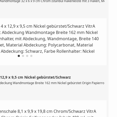
aterial: Zamak, Farbe: Chrom
) Wandmontage 32 x 6 x 9 cm Chrom Istanbul Hakenleiste mit 3 Haken, Messing v
x 12,9 x 9,5 cm Nickel gebürstet/Schwarz
m, inklusive Befestigungsset, Material Abdeckung: Polycarbonat, Material Roll
Abdeckung Wandmontage Breite 162 mm Nickel gebürstet Origin Papierrollenhalter