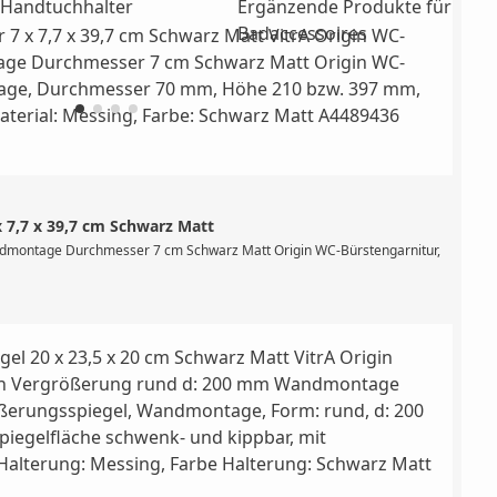
WC
Handtuchhalter
Ergänzende Produkte für
Badaccessoires
 7,7 x 39,7 cm Schwarz Matt
210 bzw. 397 mm, inklusive Befestigungsset, Material: Messing, Farbe: Nickel
ndmontage Durchmesser 7 cm Schwarz Matt Origin WC-Bürstengarnitur, Wandmont