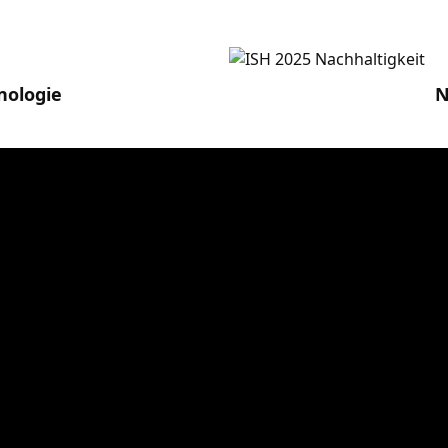
nologie
N