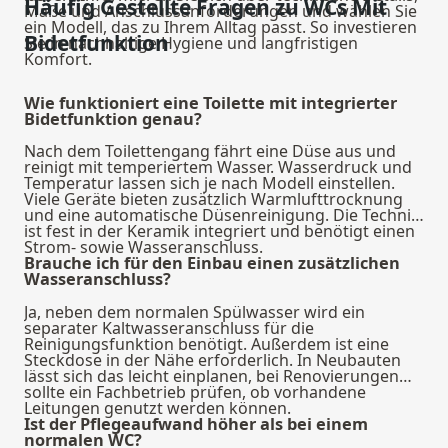
Häufig Gestellte Fragen zu WCs Mit
Maße und Anschlussanforderungen und wählen Sie
ein Modell, das zu Ihrem Alltag passt. So investieren
Bidetfunktion
Sie in nachhaltige Hygiene und langfristigen
Komfort.
Wie funktioniert eine Toilette mit integrierter
Bidetfunktion genau?
Nach dem Toilettengang fährt eine Düse aus und
reinigt mit temperiertem Wasser. Wasserdruck und
Temperatur lassen sich je nach Modell einstellen.
Viele Geräte bieten zusätzlich Warmlufttrocknung
und eine automatische Düsenreinigung. Die Technik
ist fest in der Keramik integriert und benötigt einen
Strom- sowie Wasseranschluss.
Brauche ich für den Einbau einen zusätzlichen
Wasseranschluss?
Ja, neben dem normalen Spülwasser wird ein
separater Kaltwasseranschluss für die
Reinigungsfunktion benötigt. Außerdem ist eine
Steckdose in der Nähe erforderlich. In Neubauten
lässt sich das leicht einplanen, bei Renovierungen
sollte ein Fachbetrieb prüfen, ob vorhandene
Leitungen genutzt werden können.
Ist der Pflegeaufwand höher als bei einem
normalen WC?