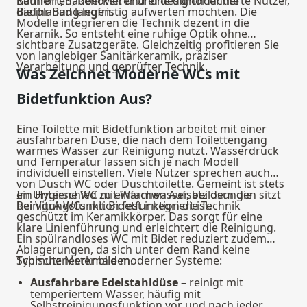
Komfort, Sauberkeit und eine durchdachte
Bauherren, Renovierer und designorientierte Nutzer,
Badplanung legen.
die ihr Bad langfristig aufwerten möchten. Die
Modelle integrieren die Technik dezent in die
Keramik. So entsteht eine ruhige Optik ohne
sichtbare Zusatzgeräte. Gleichzeitig profitieren Sie
von langlebiger Sanitärkeramik, präziser
Verarbeitung und geprüfter Technik.
Was Zeichnet Moderne WCs mit
Bidetfunktion Aus?
Eine Toilette mit Bidetfunktion arbeitet mit einer
ausfahrbaren Düse, die nach dem Toilettengang
warmes Wasser zur Reinigung nutzt. Wasserdruck
und Temperatur lassen sich je nach Modell
individuell einstellen. Viele Nutzer sprechen auch
von Dusch WC oder Duschtoilette. Gemeint ist stets
ein Hygiene WC mit Warmwasser, bei dem die
Im Unterschied zu einfachen Aufsatzlösungen sitzt
Reinigungsfunktion fest integriert ist.
bei VitrA WCs mit Bidetfunktion die Technik
geschützt im Keramikkörper. Das sorgt für eine
klare Linienführung und erleichtert die Reinigung.
Ein spülrandloses WC mit Bidet reduziert zudem
Ablagerungen, da sich unter dem Rand keine
Schmutznester bilden.
Typische Merkmale moderner Systeme:
Ausfahrbare Edelstahldüse
– reinigt mit
temperiertem Wasser, häufig mit
Selbstreinigungsfunktion vor und nach jeder