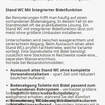
Stand WC Mit Integrierter Bidetfunktion
Bei Renovierungen trifft man häufig auf einen
vorhandenen Bodenabgang. In diesem Fall ist ein
Standmodell oft die praktikabelste Lösung. Ein
Stand WC mit integrierter Bidetfunktion lässt sich
meist ohne größere Umbauten installieren.
Unterschieden wird zwischen waagerechtem und
senkrechtem Abgang. Beim Austausch eines alten
Stand WCs prüfen Fachbetriebe, welche Variante
vorliegt. Eine Standtoilette mit Bidet benötigt
zusätzlich eine Steckdose in Reichweite sowie einen
separaten Wasseranschluss.
Vorteile bei Bestandsimmobilien:
Austausch altes Stand WC ohne komplette
Vorwandinstallation
– spart Zeit und reduziert
baulichen Aufwand.
Bodenabgang Toilette mit Bidet passend zum
vorhandenen Rohrsystem
– vermeidet größere
So bleiben Struktur und Leitungsführung
Eingriffe in Estrich oder Bodenbelag.
weitgehend erhalten, während Sie den Komfort
einer modernen Toilette mit Bidetfunktion
Renovierung WC Lösung mit überschaubarem
gewinnen.
Installationsaufwand
– besonders interessant in