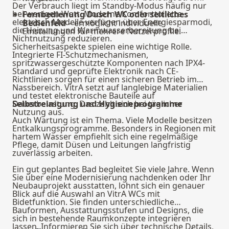
Der Verbrauch liegt im Standby-Modus häufig nur
bei wenigen Watt. Moderne Komforttoilette
Fernbedienung Dusch WC oder seitliches
elektrisch Modelle verfügen über Energiesparmodi,
Bedienfeld
– ermöglicht individuelle
die Heizung und Warmwasserbereitung bei
Einstellungen für mehrere Nutzerprofile.
Nichtnutzung reduzieren.
Sicherheitsaspekte spielen eine wichtige Rolle.
Integrierte FI-Schutzmechanismen,
spritzwassergeschützte Komponenten nach IPX4-
Standard und geprüfte Elektronik nach CE-
Richtlinien sorgen für einen sicheren Betrieb im
Nassbereich. VitrA setzt auf langlebige Materialien
und testet elektronische Bauteile auf
Dauerbelastung. Das zahlt sich bei täglicher
Selbstreinigung und Hygieneprogramme
Nutzung aus.
Auch Wartung ist ein Thema. Viele Modelle besitzen
Entkalkungsprogramme. Besonders in Regionen mit
hartem Wasser empfiehlt sich eine regelmäßige
Pflege, damit Düsen und Leitungen langfristig
zuverlässig arbeiten.
Ein gut geplantes Bad begleitet Sie viele Jahre. Wenn
Sie über eine Modernisierung nachdenken oder Ihr
Neubauprojekt ausstatten, lohnt sich ein genauer
Blick auf die Auswahl an VitrA WCs mit
Bidetfunktion. Sie finden unterschiedliche
Bauformen, Ausstattungsstufen und Designs, die
sich in bestehende Raumkonzepte integrieren
lassen. Informieren Sie sich über technische Details,