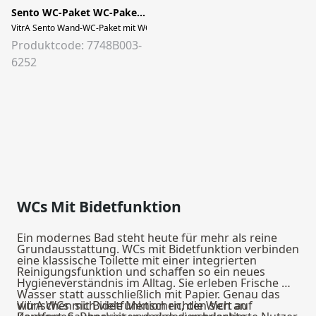
Sento WC-Paket WC-Paket 36,5 x 54 x 34,5 cm Weiß Hochglanz
VitrA Sento Wand-WC-Paket mit WC-Sitz Slim Wrap ohne Spülrand mit verdeckte
Produktcode: 7748B003-
6252
WCs Mit Bidetfunktion
Ein modernes Bad steht heute für mehr als reine
Grundausstattung. WCs mit Bidetfunktion verbinden
eine klassische Toilette mit einer integrierten
Reinigungsfunktion und schaffen so ein neues
Hygieneverständnis im Alltag. Sie erleben Frische mit
Wasser statt ausschließlich mit Papier. Genau das
wünschen sich viele Menschen, die Wert auf
VitrA WCs mit Bidetfunktion richten sich an