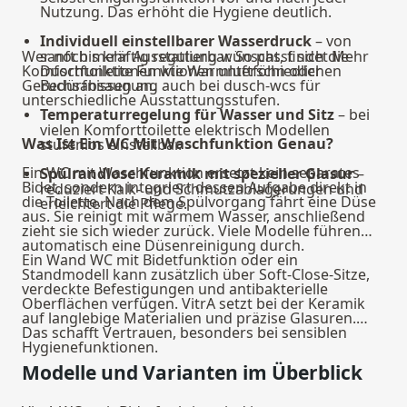
Nutzung. Das erhöht die Hygiene deutlich.
Individuell einstellbarer Wasserdruck
– von
Wer noch mehr Ausstattung wünscht, findet Mehr
sanft bis kräftig regulierbar. So passt sich die
Komfortfunktionen wie Warmluftföhn oder
Duschtoilette Funktionen unterschiedlichen
Geruchsabsaugung auch bei
Bedürfnissen an.
dusch-wcs
für
unterschiedliche Ausstattungsstufen.
Temperaturregelung für Wasser und Sitz
– bei
vielen Komforttoilette elektrisch Modellen
Was Ist Ein WC Mit Waschfunktion Genau?
stufenlos einstellbar.
Ein WC mit Waschfunktion ersetzt kein separates
Spülrandlose Keramik mit spezieller Glasur
–
Bidet, sondern integriert dessen Aufgabe direkt in
reduziert Kalk- und Schmutzablagerungen und
die Toilette. Nach dem Spülvorgang fährt eine Düse
erleichtert die Pflege.
aus. Sie reinigt mit warmem Wasser, anschließend
zieht sie sich wieder zurück. Viele Modelle führen
automatisch eine Düsenreinigung durch.
Ein Wand WC mit Bidetfunktion oder ein
Standmodell kann zusätzlich über Soft-Close-Sitze,
verdeckte Befestigungen und antibakterielle
Oberflächen verfügen. VitrA setzt bei der Keramik
auf langlebige Materialien und präzise Glasuren.
Das schafft Vertrauen, besonders bei sensiblen
Hygienefunktionen.
Modelle und Varianten im Überblick