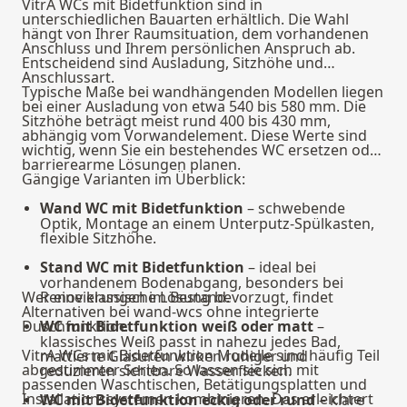
VitrA WCs mit Bidetfunktion sind in
unterschiedlichen Bauarten erhältlich. Die Wahl
hängt von Ihrer Raumsituation, dem vorhandenen
Anschluss und Ihrem persönlichen Anspruch ab.
Entscheidend sind Ausladung, Sitzhöhe und
Anschlussart.
Typische Maße bei wandhängenden Modellen liegen
bei einer Ausladung von etwa 540 bis 580 mm. Die
Sitzhöhe beträgt meist rund 400 bis 430 mm,
abhängig vom Vorwandelement. Diese Werte sind
wichtig, wenn Sie ein bestehendes WC ersetzen oder
barrierearme Lösungen planen.
Gängige Varianten im Überblick:
Wand WC mit Bidetfunktion
– schwebende
Optik, Montage an einem Unterputz-Spülkasten,
flexible Sitzhöhe.
Stand WC mit Bidetfunktion
– ideal bei
vorhandenem Bodenabgang, besonders bei
Wer eine klassische Lösung bevorzugt, findet
Renovierungen im Bestand.
Alternativen bei
wand-wcs
ohne integrierte
Duschfunktion.
WC mit Bidetfunktion weiß oder matt
–
klassisches Weiß passt in nahezu jedes Bad,
VitrA WCs mit Bidetfunktion Modelle sind häufig Teil
mattierte Glasuren wirken ruhiger und
abgestimmter Serien. So lassen sie sich mit
reduzieren sichtbare Wasserflecken.
passenden Waschtischen, Betätigungsplatten und
Installationssystemen kombinieren. Das erleichtert
WC mit Bidetfunktion eckig oder rund
– klare