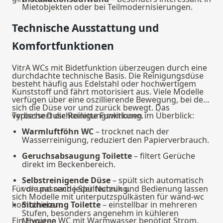
Mietobjekten oder bei Teilmodernisierungen.
Technische Ausstattung und
Komfortfunktionen
VitrA WCs mit Bidetfunktion überzeugen durch eine
durchdachte technische Basis. Die Reinigungsdüse
besteht häufig aus Edelstahl oder hochwertigem
Kunststoff und fährt motorisiert aus. Viele Modelle
verfügen über eine oszillierende Bewegung, bei der
sich die Düse vor und zurück bewegt. Das
verbessert die Reinigungswirkung.
Typische Duschtoilette Funktionen im Überblick:
Warmluftföhn WC
– trocknet nach der
Wasserreinigung, reduziert den Papierverbrauch.
Geruchsabsaugung Toilette
– filtert Gerüche
direkt im Beckenbereich.
Selbstreinigende Düse
– spült sich automatisch
Für die passende Spültechnik und Bedienung lassen
vor und nach jeder Nutzung.
sich Modelle mit
unterputzspülkästen für wand-wc
kombinieren.
Sitzheizung Toilette
– einstellbar in mehreren
Stufen, besonders angenehm in kühleren
Ein Hygiene WC mit Warmwasser benötigt Strom.
Monaten.