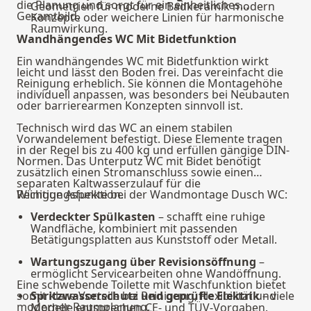
die Planung und sorgt für ein einheitliches
Geometrien für moderne Badkeramik modern
Gesamtbild.
Konzepte oder weichere Linien für harmonische
Raumwirkung.
Wandhängendes WC Mit Bidetfunktion
Ein wandhängendes WC mit Bidetfunktion wirkt
leicht und lässt den Boden frei. Das vereinfacht die
Reinigung erheblich. Sie können die Montagehöhe
individuell anpassen, was besonders bei Neubauten
oder barrierearmen Konzepten sinnvoll ist.
Technisch wird das WC an einem stabilen
Vorwandelement befestigt. Diese Elemente tragen
in der Regel bis zu 400 kg und erfüllen gängige DIN-
Normen. Das Unterputz WC mit Bidet benötigt
zusätzlich einen Stromanschluss sowie einen
separaten Kaltwasserzulauf für die
Reinigungsfunktion.
Wichtige Aspekte bei der Wandmontage Dusch WC:
Verdeckter Spülkasten
– schafft eine ruhige
Wandfläche, kombiniert mit passenden
Betätigungsplatten aus Kunststoff oder Metall.
Wartungszugang über Revisionsöffnung
–
ermöglicht Servicearbeiten ohne Wandöffnung.
Eine schwebende Toilette mit Waschfunktion bietet
somit klare Vorteile bei Reinigung, Flexibilität und
Spritzwasserschutz und geprüfte Elektrik
– viele
moderner Raumplanung.
Modelle entsprechen CE- und TÜV-Vorgaben.