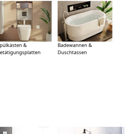
adewannen &
uschtassen
Badaccessoires