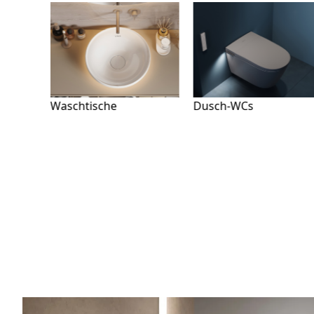
Dusch-WCs
Badmöbel