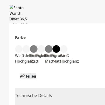
Farbe
Weiß
Edelweiß
Steingrau
Edelweiß
Steingrau
Schwarz
Weiß
Hochglanz
Matt
Matt
Matt
Hochglanz
Teilen
Technische Details