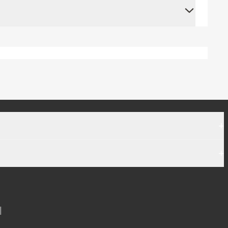
+
+
|