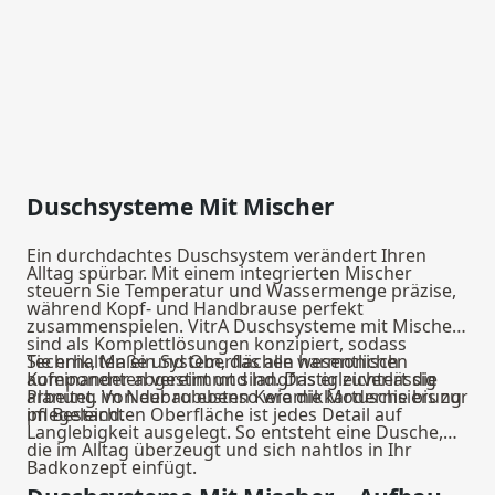
Duschsysteme Mit Mischer
Ein durchdachtes Duschsystem verändert Ihren
Alltag spürbar. Mit einem integrierten Mischer
steuern Sie Temperatur und Wassermenge präzise,
während Kopf- und Handbrause perfekt
zusammenspielen. VitrA Duschsysteme mit Mischer
sind als Komplettlösungen konzipiert, sodass
Technik, Maße und Oberflächen harmonisch
Sie erhalten ein System, das alle wesentlichen
aufeinander abgestimmt sind. Das erleichtert die
Komponenten vereint und langfristig zuverlässig
Planung im Neubau ebenso wie die Modernisierung
arbeitet. Von der robusten Keramikkartusche bis zur
im Bestand.
pflegeleichten Oberfläche ist jedes Detail auf
Langlebigkeit ausgelegt. So entsteht eine Dusche,
die im Alltag überzeugt und sich nahtlos in Ihr
Badkonzept einfügt.