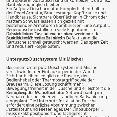
und späterer Austausch sind unkompliziert, da alle
Bauteile zugänglich bleiben.
Ein Aufputz Duscharmatur Komplettset enthält in
der Regel Armatur, Brausestange, Kopfbrause und
Handbrause. Sichtbare Oberflächen in Chrom oder
mattem Schwarz lassen sich gezielt mit
bestehenden Armaturen kombinieren. Eine Aufputz
Regendusche installieren viele Eigentümer im
Rahmen einer Teilsanierung, etwa wenn nur der
Die sichtbare Duscharmatur bietet zudem
Duschbereich erneuert wird.
praktische Vorteile. Bei einem Defekt kann die
Kartusche schnell getauscht werden. Das spart Zeit
und reduziert Folgekosten.
Unterputz-Duschsystem Mit Mischer
Bei einem Unterputz Duschsystem mit Mischer
verschwindet der Einbaukörper in der Wand.
Sichtbar bleiben lediglich die Rosette, der
Bedienhebel oder Thermostatgriff sowie der
Brausearm. Diese Lösung schafft mehr
Bewegungsfreiheit in der Dusche und erleichtert die
Reinigung der Wandflächen.
Ein Unterputz Brausearmatur Set wird häufig im
Neubau oder bei einer vollständigen Badsanierung
eingeplant. Die Unterputz Installation Dusche
erfordert eine präzise Abstimmung zwischen
Installateur und Fliesenleger. Der Einbaukörper
muss exakt positioniert und fachgerecht