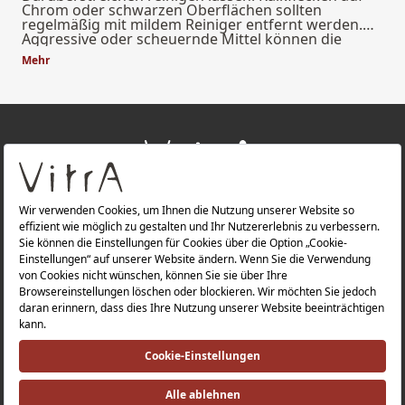
Chrom oder schwarzen Oberflächen sollten
regelmäßig mit mildem Reiniger entfernt werden.
Aggressive oder scheuernde Mittel können die
Beschichtung beschädigen. Mit regelmäßiger Pflege
Mehr
bleibt die Funktion über viele Jahre erhalten.
+
ÜBER UNS
+
PRODUKTE