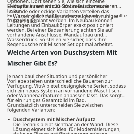
Optionen. Dort sehen Sie, wie sich einzelne
Elemente innerhalb des Sortiments kombinieren
Kopfbrausen mit 20–30 cm Durchmesser
lassen.
Runde oder eckige Varianten verteilen das
Ein Duschsystem für Neubau und Renovierung sollte
Wasser gleichmäßig und erzeugen ein ruhiges
frühzeitig geplant werden. Im Neubau können
Strahlbild.
Leitungen und Einbaukörper exakt positioniert
werden. Bei einer Badsanierung achten Sie auf
vorhandene Anschlüsse, Wandaufbau und
Wasserdruck. So stellen Sie sicher, dass Ihre
Regendusche mit Mischer Set optimal arbeitet.
Welche Arten von Duschsystem Mit
Mischer Gibt Es?
Je nach baulicher Situation und persönlicher
Vorliebe stehen unterschiedliche Bauarten zur
Verfügung. VitrA bietet designgleiche Serien, sodass
sich ein neues System an vorhandene Waschtisch-
oder Wannenarmaturen anpassen lässt. Das sorgt
für ein ruhiges Gesamtbild im Bad.
Grundsätzlich unterscheiden Sie zwischen
folgenden Varianten:
Duschsystem mit Mischer Aufputz
Die Technik bleibt sichtbar an der Wand. Diese
Lösung eignet sich ideal für Modernisierungen,
da keine Fliesen geöffnet werden müssen.