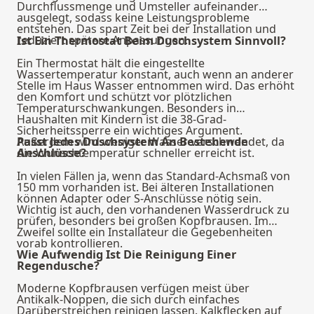
Durchflussmenge und Umsteller aufeinander
ausgelegt, sodass keine Leistungsprobleme
entstehen. Das spart Zeit bei der Installation und
reduziert spätere Anpassungen.
Ist Ein Thermostat Beim Duschsystem Sinnvoll?
Ein Thermostat hält die eingestellte
Wassertemperatur konstant, auch wenn an anderer
Stelle im Haus Wasser entnommen wird. Das erhöht
den Komfort und schützt vor plötzlichen
Temperaturschwankungen. Besonders in
Haushalten mit Kindern ist die 38-Grad-
Sicherheitssperre ein wichtiges Argument.
Außerdem wird weniger Wasser verschwendet, da
Passt Jedes Duschsystem An Bestehende
die Wunschtemperatur schneller erreicht ist.
Anschlüsse?
In vielen Fällen ja, wenn das Standard-Achsmaß von
150 mm vorhanden ist. Bei älteren Installationen
können Adapter oder S-Anschlüsse nötig sein.
Wichtig ist auch, den vorhandenen Wasserdruck zu
prüfen, besonders bei großen Kopfbrausen. Im
Zweifel sollte ein Installateur die Gegebenheiten
vorab kontrollieren.
Wie Aufwendig Ist Die Reinigung Einer
Regendusche?
Moderne Kopfbrausen verfügen meist über
Antikalk-Noppen, die sich durch einfaches
Darüberstreichen reinigen lassen. Kalkflecken auf