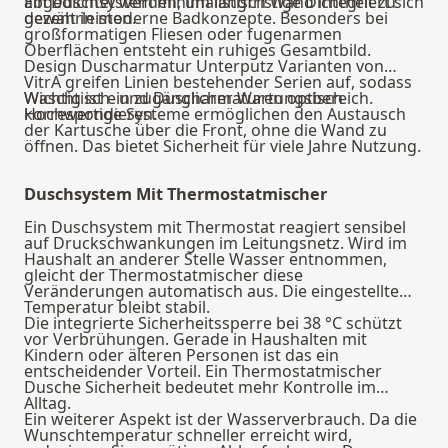
abgedichtet werden, um langfristige Dichtheit zu
Ein Duschsystem minimalistisch Wand integriert sich
gewährleisten.
dezent in moderne Badkonzepte. Besonders bei
großformatigen Fliesen oder fugenarmen
Oberflächen entsteht ein ruhiges Gesamtbild.
Design Duscharmatur Unterputz Varianten von
VitrA greifen Linien bestehender Serien auf, sodass
Waschtisch- und Duscharmaturen optisch
Wichtig ist ein zugänglicher Wartungsbereich.
korrespondieren.
Hochwertige Systeme ermöglichen den Austausch
der Kartusche über die Front, ohne die Wand zu
öffnen. Das bietet Sicherheit für viele Jahre Nutzung.
Duschsystem Mit Thermostatmischer
Ein Duschsystem mit Thermostat reagiert sensibel
auf Druckschwankungen im Leitungsnetz. Wird im
Haushalt an anderer Stelle Wasser entnommen,
gleicht der Thermostatmischer diese
Veränderungen automatisch aus. Die eingestellte
Temperatur bleibt stabil.
Die integrierte Sicherheitssperre bei 38 °C schützt
vor Verbrühungen. Gerade in Haushalten mit
Kindern oder älteren Personen ist das ein
entscheidender Vorteil. Ein Thermostatmischer
Dusche Sicherheit bedeutet mehr Kontrolle im
Alltag.
Ein weiterer Aspekt ist der Wasserverbrauch. Da die
Wunschtemperatur schneller erreicht wird,