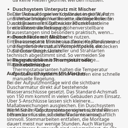
Duschsystem Unterputz mit Mischer
Bei der Auswahl spielen Kopfbrausengröße, Form
Der Einbaukörper verschwindet in der Wand.
und Verstellmöglichkeiten eine wichtige Rolle. Ein
Sichtbar bleiben nur Rosette, Bedienelemente
Duschsystem mit Kopfbrause 30 cm bietet eine
und Brausearm. Das wirkt reduziert und
breite Wasserabdeckung. Höhenverstellbare
erleichtert die Reinigung.
Brausestangen sind besonders praktisch, wenn
mehrere Personen die Dusche nutzen.
Duschsäule mit Mischer
Ein Brauseset mit Mischer kaufen viele Kundinnen
Eine kompakte Einheit aus Säule, Kopfbrause und
und Kunden bewusst als Komplettpaket, da
integrierter Armatur. Weitere Modelle entdecken
Durchflussmenge, Umsteller und Strahlarten
Sie unter
Duschsäulen
.
technisch abgestimmt sind. So vermeiden Sie
Leistungseinbußen oder ungleichmäßige
Regendusche mit Thermostat oder
Wasserverteilung.
Einhebelmischer
Thermostatvarianten halten die Temperatur
Aufputz-Duschsystem Mit Mischer
konstant. Einhebelmischer erlauben eine schnelle
manuelle Regelung.
Bei der Aufputzmontage wird die sichtbare
Duscharmatur direkt auf bestehende
Wasseranschlüsse gesetzt. Das Standard-Achsmaß
von 150 mm kommt in vielen Gebäuden zum Einsatz.
Über S-Anschlüsse lassen sich kleinere
Maßabweichungen ausgleichen. Ein Duschsystem
mit Mischer Aufputzmontage eignet sich daher
Wenn Sie Ihr Duschsystem renovieren, ohne Fliesen
besonders für die schnelle Modernisierung.
öffnen zu müssen, ist diese Variante wirtschaftlich
sinnvoll. Stemmarbeiten entfallen, die Montage
dauert meist nur wenige Stunden. Auch Wartung