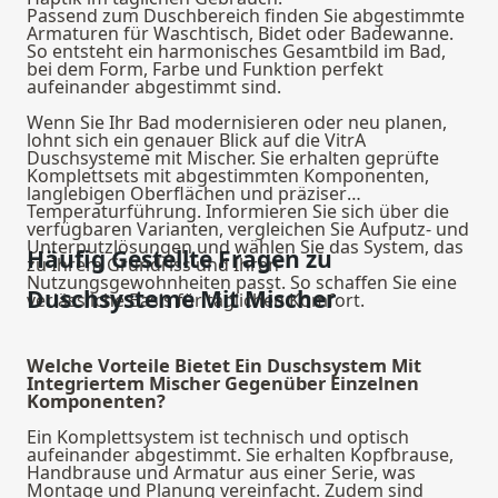
Passend zum Duschbereich finden Sie abgestimmte
Armaturen
für Waschtisch, Bidet oder Badewanne.
So entsteht ein harmonisches Gesamtbild im Bad,
bei dem Form, Farbe und Funktion perfekt
aufeinander abgestimmt sind.
Wenn Sie Ihr Bad modernisieren oder neu planen,
lohnt sich ein genauer Blick auf die VitrA
Duschsysteme mit Mischer. Sie erhalten geprüfte
Komplettsets mit abgestimmten Komponenten,
langlebigen Oberflächen und präziser
Temperaturführung. Informieren Sie sich über die
verfügbaren Varianten, vergleichen Sie Aufputz- und
Unterputzlösungen und wählen Sie das System, das
Häufig Gestellte Fragen zu
zu Ihrem Grundriss und Ihren
Nutzungsgewohnheiten passt. So schaffen Sie eine
Duschsysteme Mit Mischer
verlässliche Basis für täglichen Komfort.
Welche Vorteile Bietet Ein Duschsystem Mit
Integriertem Mischer Gegenüber Einzelnen
Komponenten?
Ein Komplettsystem ist technisch und optisch
aufeinander abgestimmt. Sie erhalten Kopfbrause,
Handbrause und Armatur aus einer Serie, was
Montage und Planung vereinfacht. Zudem sind