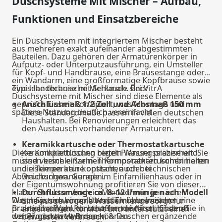
Duschsysteme Mit Mischer – Aufbau,
Funktionen und Einsatzbereiche
Ein Duschsystem mit integriertem Mischer besteht
aus mehreren exakt aufeinander abgestimmten
Bauteilen. Dazu gehören der Armaturenkörper in
Aufputz- oder Unterputzausführung, ein Umsteller
für Kopf- und Handbrause, eine Brausestange oder
ein Wandarm, eine großformatige Kopfbrause sowie
eine Handbrause mit Schlauch. Bei VitrA
Typische technische Merkmale sind:
Duschsysteme mit Mischer sind diese Elemente als
geprüfte Einheit konzipiert, was Montage und
Anschlussmaß 1/2 Zoll und Achsmaß 150 mm
spätere Nutzung deutlich vereinfacht.
Diese Standardmaße passen in vielen deutschen
Haushalten. Bei Renovierungen erleichtert das
den Austausch vorhandener Armaturen.
Keramikkartusche oder Thermostatkartusche
Diese Komplettlösung bietet Planungssicherheit. Sie
Keramikkartuschen regeln Wasser präzise und
müssen keine einzelnen Komponenten kombinieren
sind verschleißarm. Thermostatkartuschen halten
und riskieren keine optischen oder technischen
die Temperatur konstant, auch bei
Abweichungen. Gerade im Einfamilienhaus oder in
Druckschwankungen.
der Eigentumswohnung profitieren Sie von dieser
klaren Struktur. Auch in Mietwohnungen ist ein
Durchflussmenge ca. 8–12 l/min je nach Modell
Duschsystem komplett mit Einhebelmischer eine
Wenn Sie sich einen Überblick über weitere
Eine ausgewogene Wassermenge sorgt für
praktische Wahl, da bestehende Anschlüsse oft
Brauselösungen verschaffen möchten, finden Sie in
angenehmen Komfort und unterstützt einen
weiter genutzt werden können.
der Produktwelt
Brausen & Duschen
ergänzende
bewussten Verbrauch.