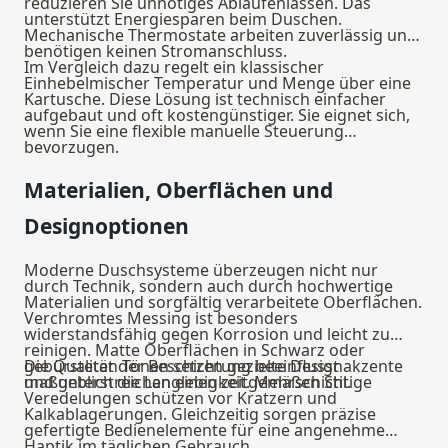
reduzieren Sie unnötiges Ablaufenlassen. Das
unterstützt Energiesparen beim Duschen.
Mechanische Thermostate arbeiten zuverlässig und
benötigen keinen Stromanschluss.
Im Vergleich dazu regelt ein klassischer
Einhebelmischer Temperatur und Menge über eine
Kartusche. Diese Lösung ist technisch einfacher
aufgebaut und oft kostengünstiger. Sie eignet sich,
wenn Sie eine flexible manuelle Steuerung
bevorzugen.
Materialien, Oberflächen und
Designoptionen
Moderne Duschsysteme überzeugen nicht nur
durch Technik, sondern auch durch hochwertige
Materialien und sorgfältig verarbeitete Oberflächen.
Verchromtes Messing ist besonders
widerstandsfähig gegen Korrosion und leicht zu
reinigen. Matte Oberflächen in Schwarz oder
gebürsteten Tönen setzen gezielte Designakzente
Die Qualität der Beschichtung beeinflusst
und unterstreichen einen zeitgemäßen Stil.
maßgeblich die Langlebigkeit. Mehrschichtige
Veredelungen schützen vor Kratzern und
Kalkablagerungen. Gleichzeitig sorgen präzise
gefertigte Bedienelemente für eine angenehme
Haptik im täglichen Gebrauch.