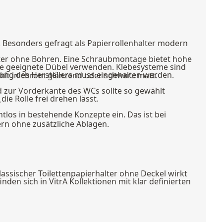
. Besonders gefragt als Papierrollenhalter modern
ter ohne Bohren. Eine Schraubmontage bietet hohe
n Sie geeignete Dübel verwenden. Klebesysteme sind
tung des Herstellers muss eingehalten werden.
ählt in chrom glänzend oder schwarz matt.
nd zur Vorderkante des WCs sollte so gewählt
e Rolle frei drehen lässt.
.
ahtlos in bestehende Konzepte ein. Das ist bei
rn ohne zusätzliche Ablagen.
assischer Toilettenpapierhalter ohne Deckel wirkt
inden sich in VitrA Kollektionen mit klar definierten