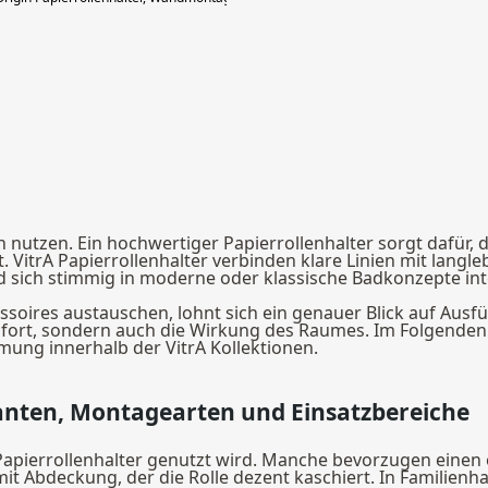
ch nutzen. Ein hochwertiger Papierrollenhalter sorgt dafür, d
 VitrA Papierrollenhalter verbinden klare Linien mit langl
nd sich stimmig in moderne oder klassische Badkonzepte int
ssoires austauschen, lohnt sich ein genauer Blick auf Aus
mfort, sondern auch die Wirkung des Raumes. Im Folgenden e
ung innerhalb der VitrA Kollektionen.
ianten, Montagearten und Einsatzbereiche
in Papierrollenhalter genutzt wird. Manche bevorzugen einen
t Abdeckung, der die Rolle dezent kaschiert. In Familienhau