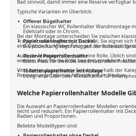
Bad sinnvoll, damit immer eine Reserve verfügbar bl
Typische Varianten im Überblick:
Offener Bügelhalter
Ein klassischer WC Rollenhalter Wandmontage mit 
Edelstahl oder in Chrom.
Bei der Montage unterscheiden Sie zwischen klass
Tragkraft und langfristige Stabilität. Sie eignet s
Papierrollenhalter mit Deckel
eine Option für Mietwohnungen. Voraussetzung ist 
Die Abdeckung liegt ruhig auf der Rolle auf. Sie
Auch die Montagehöhe spielt eine Rolle. Üblich sin
Reserve Papierrollenhalter
werden, dass Sie die Rolle bequem erreichen. Achte
Bietet Platz für zwei bis vier Ersatzrollen. Pra
VitrA bietet abgestimmte Serien innerhalb der Kate
Toilettenpapierhalter mit Ablage
Renovierungen ebenso hilfreich wie im Neubau.
Integrierte Glas- oder Metallfläche für Smartp
Welche Papierrollenhalter Modelle Gib
Die Auswahl an Papierrollenhalter Modellen orienti
leicht und reduziert. Ein Papierrollenhalter mit Deck
Radien und Proportionen.
Beliebte Modelltypen sind:
Papierrollenhalter ohne Deckel