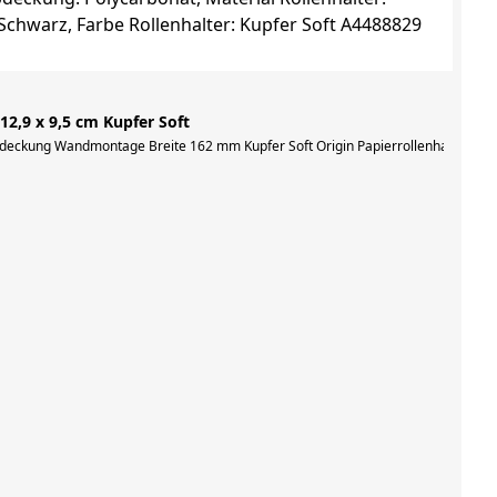
 12,9 x 9,5 cm Kupfer Soft
, Wandrosette rund, Durchmesser 58 mm, Ausladung 86 mm, Breite 149 mm, inkl.
Abdeckung Wandmontage Breite 162 mm Kupfer Soft Origin Papierrollenhalter, mit
, Material: Zamak, Farbe: Kupfer Soft