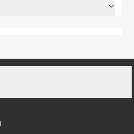
+
+
|