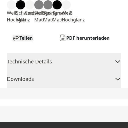
Weiß
Schwarz
Edelweiß
Steingrau
Steingrau
Schwarz
Weiß
Hochglanz
Matt
Matt
Matt
Matt
Hochglanz
Teilen
PDF herunterladen
Technische Details
Downloads