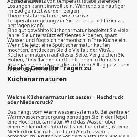
Kosten senken.
Auch der Einsatz von temperaturstabilisierenden
Lösungen kann sinnvoll sein. Während sie häufiger
im Bad genutzt werden, zeigen
Thermostatarmaturen
, wie präzise
Temperaturregelung zur Sicherheit und Effizienz
beitragen kann.
Eine gut gewählte Küchenarmatur begleitet Sie viele
Jahre. Sie unterstützt effizientes Arbeiten, spart
Wasser und fügt sich harmonisch in Ihre Küche ein.
Wenn Sie jetzt eine Spültischarmatur kaufen
möchten, entdecken Sie die Vielfalt der VitrA
Küchenarmaturen auf dieser Seite. Vergleichen Sie
Höhen, Oberflächen und Funktionen in Ruhe. So
finden Sie eine Lösung, die zu Ihrem Alltag passt und
Häufig Gestellte Fragen zu
langfristig überzeugt.
Küchenarmaturen
Welche Küchenarmatur ist besser – Hochdruck
oder Niederdruck?
Das hängt vom Warmwassersystem ab. Bei zentraler
Warmwasserversorgung benötigen Sie in der Regel
eine Hochdruckarmatur. Wird das Wasser über
einen Boiler oder Untertischspeicher erhitzt, ist eine
Niederdruckarmatur mit drei Anschlüssen
erforderlich. Prüfen Sie vor dem Austausch, wie viele