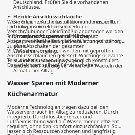
Deutschland. Prüfen Sie die vorhandenen
Anschlüsse.
Flexible Anschlussschläuche
Wenn Sie eine Küchenarmatur montieren, sollten
Sie erleichtern die Installation und müssen für
Dichtungen korrekt eingesetzt und
Trinkwasser zugelassen sein.
Verschraubungen gleichmäßig angezogen werden.
Informationen zu passenden
Unterputz Absperrventil Küche
Unterputz
Absperrventilen
helfen, die Installation vollständig
Absperrventile ermöglichen Wartungsarbeiten
zu planen.
ohne Abschalten der gesamten
VitrA Küchenarmaturen werden mit geprüften
Wasserversorgung.
Anschlussschläuchen geliefert. Wartungsrelevante
Teile wie Kartuschen sind zugänglich konstruiert.
Stabile Befestigungssysteme
Das erleichtert spätere Servicearbeiten.
Eine solide Fixierung verhindert ein Wackeln der
Armatur im Alltag.
Wasser Sparen mit Moderner
Küchenarmatur
Moderne Technologien tragen dazu bei, den
Wasserverbrauch im Alltag zu reduzieren. Durch
integrierte Durchflussbegrenzer und
Luftbeimischung wird die Wassermenge effizient
reguliert, ohne den Komfort einzuschränken. So
lassen sich Ressourcen schonen und langfristig