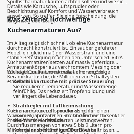
Spültischarmatur kaufen achten sollten und wie sich
Details wie Kartusche, Luftsprudler oder
Beschichtung auf Komfort und Wasserverbrauch
auswirken. So treffen Sie eine Entscheidung, die
Was Zeichnet Hochwertige
langfristig überzeugt.
Küchenarmaturen Aus?
Im Alltag zeigt sich schnell, ob eine Küchenarmatur
durchdacht konstruiert ist. Ein sauber geführter
Hebel, ein gleichmäßiger Wasserstrahl und eine
stabile Befestigung machen den Unterschied. VitrA
Küchenarmaturen setzen auf massiv gefertigte
Armaturenkörper aus verchromtem Messing oder
Edelstahl. Im Inneren arbeitet eine langlebige
Wichtige Qualitätsmerkmale auf einen Blick:
Keramikkartusche, die Millionen von Schaltzyklen
standhält.
Keramikkartusche mit präziser Steuerung
Sie regulieren Temperatur und Wassermenge
feinfühlig. Das reduziert Tropfenbildung und
verlängert die Lebensdauer.
Strahlregler mit Luftbeimischung
Küchenarmaturen sind mehr als reine
Ein moderner Luftsprudler sorgt für einen
Wasserentnahmestellen. Sie sind technische
weichen, spritzarmen Strahl. Gleichzeitig senkt er
Produkte mit klar definierten Leistungswerten.
den Wasserverbrauch.
Durchflussmengen von etwa 5 bis 9 Litern pro
Minute, je nach Modell und Druckverhältnissen,
Korrosionsbeständige Oberflächen