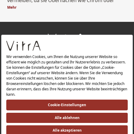
vermeiden, da sie Oberflächen wie Chrom oder
Küchenarmatur schwarz matt beschädigen können.
Mehr
+
ÜBER UNS
+
PRODUKTE
Datenschutzerklärung |
Impressum |
Investorenbeziehung |