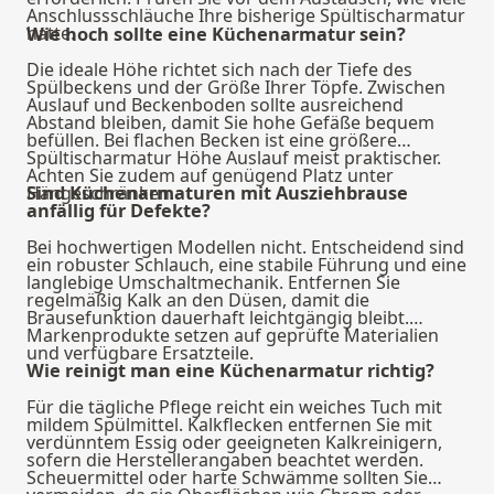
Anschlussschläuche Ihre bisherige Spültischarmatur
hatte.
Wie hoch sollte eine Küchenarmatur sein?
Die ideale Höhe richtet sich nach der Tiefe des
Spülbeckens und der Größe Ihrer Töpfe. Zwischen
Auslauf und Beckenboden sollte ausreichend
Abstand bleiben, damit Sie hohe Gefäße bequem
befüllen. Bei flachen Becken ist eine größere
Spültischarmatur Höhe Auslauf meist praktischer.
Achten Sie zudem auf genügend Platz unter
Hängeschränken.
Sind Küchenarmaturen mit Ausziehbrause
anfällig für Defekte?
Bei hochwertigen Modellen nicht. Entscheidend sind
ein robuster Schlauch, eine stabile Führung und eine
langlebige Umschaltmechanik. Entfernen Sie
regelmäßig Kalk an den Düsen, damit die
Brausefunktion dauerhaft leichtgängig bleibt.
Markenprodukte setzen auf geprüfte Materialien
und verfügbare Ersatzteile.
Wie reinigt man eine Küchenarmatur richtig?
Für die tägliche Pflege reicht ein weiches Tuch mit
mildem Spülmittel. Kalkflecken entfernen Sie mit
verdünntem Essig oder geeigneten Kalkreinigern,
sofern die Herstellerangaben beachtet werden.
Scheuermittel oder harte Schwämme sollten Sie