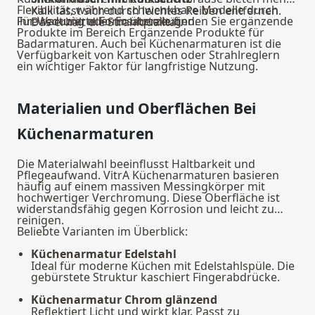
Flexibilität, während schwenkbare Modelle durch
Kalk lässt sich durch leichtes Reiben entfernen.
ihre reduzierte Form überzeugen.
Für Wartung oder Ersatzteile finden Sie ergänzende
Das erhält die Strahlqualität.
Produkte im Bereich
Ergänzende Produkte für
Badarmaturen
. Auch bei Küchenarmaturen ist die
Verfügbarkeit von Kartuschen oder Strahlreglern
ein wichtiger Faktor für langfristige Nutzung.
Materialien und Oberflächen Bei
Küchenarmaturen
Die Materialwahl beeinflusst Haltbarkeit und
Pflegeaufwand. VitrA Küchenarmaturen basieren
häufig auf einem massiven Messingkörper mit
hochwertiger Verchromung. Diese Oberfläche ist
widerstandsfähig gegen Korrosion und leicht zu
reinigen.
Beliebte Varianten im Überblick:
Küchenarmatur Edelstahl
Ideal für moderne Küchen mit Edelstahlspüle. Die
gebürstete Struktur kaschiert Fingerabdrücke.
Küchenarmatur Chrom glänzend
Reflektiert Licht und wirkt klar. Passt zu