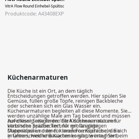
VitrA Flow Round Einhebel-Spültischmischer Niederdruck Höhe 35 cm mit s
Produktcode: A43408EXP
Küchenarmaturen
Die Küche ist ein Ort, an dem täglich
Entscheidungen getroffen werden. Hier spülen Sie
Gemüse, füllen große Töpfe, reinigen Backbleche
oder schenken sich ein Glas Wasser ein.
Küchenarmaturen begleiten all diese Momente. Sie
werden unzählige Male am Tag bedient und müssen
zuverlässig reagieren. VitrA Küchenarmaturen
Auf dieser Seite finden Sie Küchenarmaturen für
verbinden präzise Technik mit langlebigen
klassische Spülbecken, für großzügige
Materialien und einer klaren Formsprache, die sich
Doppelspülen oder für moderne Kochinseln. Sie
in unterschiedliche Küchenkonzepte integriert.
erfahren, welche Bauarten es gibt, worauf Sie beim