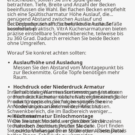
betrachten. Tiefe, Breite und Anzahl der Becken
beeinflussen die Wahl. Bei flachen Becken empfiehlt
sich eine Spültischarmatur Höhe Auslauf, die
genügend Abstand zwischen Auslauf und
Beckenboden schafft. So befüllen Sie hohe Gefäße
Bei Doppelspülen sind schwenkbare Ausläufe
komfortabel.
besonders praktisch. VitrA Küchenarmaturen bieten
präzise einstellbare Schwenkbereiche, teilweise bis
zu 360 Grad. Dadurch erreichen Sie beide Becken
ohne Umgreifen.
Worauf Sie konkret achten sollten:
Auslaufhöhe und Ausladung
Messen Sie den Abstand vom Montagepunkt bis
zur Beckenmitte. Große Töpfe benötigen mehr
Raum.
Hochdruck oder Niederdruck Armatur
Innerhalb des gesamten Sortiments an
Bei zentraler Warmwasserversorgung ist eine
Armaturen
ordnen sich Küchenarmaturen als eigenständige
Hochdruckarmatur üblich. Nutzen Sie einen Boiler
Produktgruppe ein. Sie folgen spezifischen
oder Untertischspeicher, benötigen Sie eine
Anforderungen an Reichweite, Höhe und
Niederdruckvariante mit drei Anschlüssen.
Schwenkbereich, die im Badbereich weniger
relevant sind.
Küchenarmatur Einlochmontage
Wenn Sie unsicher sind, vergleichen Sie die
Die meisten Modelle werden über ein einzelnes
technischen Zeichnungen der Modelle. Dort finden
Hahnloch montiert. Prüfen Sie den
Sie exakte Maßangaben in Millimetern. Diese Details
Lochdurchmesser Ihrer Spüle oder Arbeitsplatte.