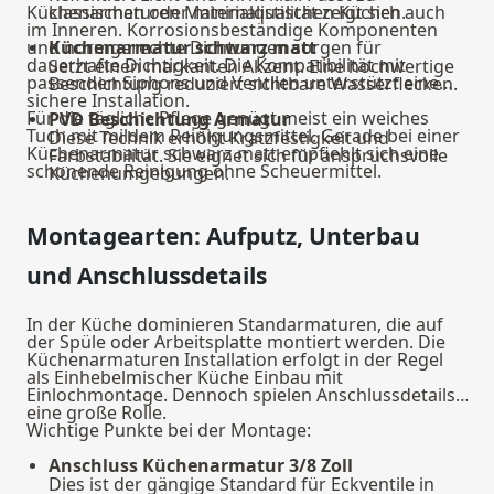
Küchenarmaturen Materialqualität zeigt sich auch
klassischen oder minimalistischen Küchen.
im Inneren. Korrosionsbeständige Komponenten
und normgerechte Dichtungen sorgen für
Küchenarmatur schwarz matt
dauerhafte Dichtigkeit. Die Kompatibilität mit
Setzt einen markanten Akzent. Eine hochwertige
passenden
Siphons und Ventilen
unterstützt eine
Beschichtung reduziert sichtbare Wasserflecken.
sichere Installation.
Für die tägliche Pflege genügt meist ein weiches
PVD Beschichtung Armatur
Tuch mit mildem Reinigungsmittel. Gerade bei einer
Diese Technik erhöht Kratzfestigkeit und
Küchenarmatur schwarz matt empfiehlt sich eine
Farbstabilität. Sie eignet sich für anspruchsvolle
schonende Reinigung ohne Scheuermittel.
Küchenumgebungen.
Montagearten: Aufputz, Unterbau
und Anschlussdetails
In der Küche dominieren Standarmaturen, die auf
der Spüle oder Arbeitsplatte montiert werden. Die
Küchenarmaturen Installation erfolgt in der Regel
als Einhebelmischer Küche Einbau mit
Einlochmontage. Dennoch spielen Anschlussdetails
eine große Rolle.
Wichtige Punkte bei der Montage:
Anschluss Küchenarmatur 3/8 Zoll
Dies ist der gängige Standard für Eckventile in