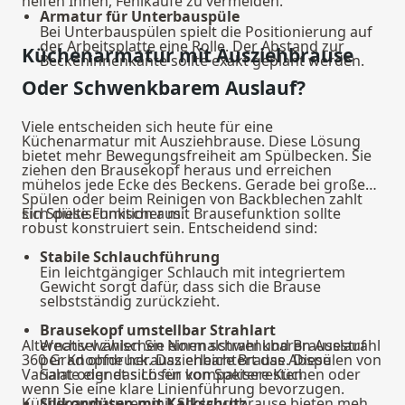
helfen Ihnen, Fehlkäufe zu vermeiden.
Armatur für Unterbauspüle
Bei Unterbauspülen spielt die Positionierung auf
der Arbeitsplatte eine Rolle. Der Abstand zur
Küchenarmatur mit Ausziehbrause
Beckeninnenkante sollte exakt geplant werden.
Oder Schwenkbarem Auslauf?
Viele entscheiden sich heute für eine
Küchenarmatur mit Ausziehbrause. Diese Lösung
bietet mehr Bewegungsfreiheit am Spülbecken. Sie
ziehen den Brausekopf heraus und erreichen
mühelos jede Ecke des Beckens. Gerade bei großen
Spülen oder beim Reinigen von Backblechen zahlt
sich diese Funktion aus.
Ein Spültischmischer mit Brausefunktion sollte
robust konstruiert sein. Entscheidend sind:
Stabile Schlauchführung
Ein leichtgängiger Schlauch mit integriertem
Gewicht sorgt dafür, dass sich die Brause
selbstständig zurückzieht.
Brausekopf umstellbar Strahlart
Alternativ wählen Sie einen schwenkbaren Auslauf
Wechsel zwischen Normalstrahl und Brausestrahl
360 Grad ohne herausziehbare Brause. Diese
per Knopfdruck. Das erleichtert das Abspülen von
Variante eignet sich für kompaktere Küchen oder
Salat oder das Lösen von Speiseresten.
wenn Sie eine klare Linienführung bevorzugen.
Küchenarmaturen mit Schlauchbrause bieten mehr
Silikondüsen mit Kalkschutz