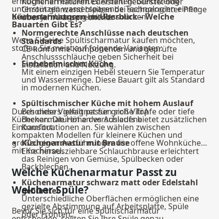
ermöglichen effizientes Arbeiten. Gleichzeitig
Küchenarmaturen Edelstahl gebürstet oder
unterstützen wassersparende Technologien einen
Chrom glänzend bleiben bei sachgerechter Pflege
bewussten Umgang mit Ressourcen.
Küchenarmaturen im Überblick – Welche
über Jahre ansprechend.
Bauarten Gibt Es?
Normgerechte Anschlüsse nach deutschen
Wenn Sie eine Spültischarmatur kaufen möchten,
Standards
stoßen Sie meist auf folgende Varianten:
CE-konforme Komponenten und geprüfte
Anschlussschläuche geben Sicherheit bei
Einhebelmischer Küche
Installation und Nutzung.
Mit einem einzigen Hebel steuern Sie Temperatur
und Wassermenge. Diese Bauart gilt als Standard
in modernen Küchen.
Spültischmischer Küche mit hohem Auslauf
Durch diese Vielfalt passen sich VitrA
Besonders geeignet für große Töpfe oder tiefe
Küchenarmaturen an verschiedene
Becken. Die Höhe des Auslaufs bietet zusätzlichen
Einbausituationen an. Sie wählen zwischen
Komfort.
kompakten Modellen für kleinere Küchen und
großzügigen Ausführungen für offene Wohnküchen
Küchenarmatur mit Brause
mit Kochinsel.
Eine herausziehbare Schlauchbrause erleichtert
das Reinigen von Gemüse, Spülbecken oder
Backblechen.
Welche Küchenarmatur Passt zu
Küchenarmatur schwarz matt oder Edelstahl
Welcher Spüle?
gebürstet
Unterschiedliche Oberflächen ermöglichen eine
gezielte Abstimmung auf Arbeitsplatte, Spüle
Bevor Sie sich für eine Spültischarmatur
oder Fronten.
entscheiden, sollten Sie Ihre Spüle genau