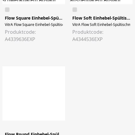
Flow Square Einhebel-Spültischmischer 10,6 x 23,5 x 31,7 cm Schwarz Matt
Flow Soft Einhebel-Spültischmischer 10,9 x 28 x 39,9 cm Schwarz Matt
VitrA Flow Square Einhebel-Spültischmischer Höhe 32 cm mit schwenkbarem Aus
VitrA Flow Soft Einhebel-Spültischmi
Produktcode:
Produktcode:
A4339636EXP
A4344536EXP
Flow Round Einhebel-Spültischmischer Niederdruck 11,8 x 24 x 35,2 cm Chrom