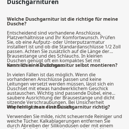
Duschgarnituren
Welche Duschgarnitur ist die richtige für meine
Dusche?
Entscheidend sind vorhandene Anschlüsse,
Platzverhältnisse und Ihr Komfortwunsch. Prüfen
Sie, ob eine Aufputz- oder Unterputzarmatur
installiert ist und ob die Standardanschlüsse 1/2 Zoll
passen. Achten Sie zusätzlich auf die Länge der
Brausestange und des Schlauchs. In kleinen
Duschen genügt oft ein kompaktes Set mit
verstellbarer Handbrause.
Kann ich eine Duschgarnitur selbst montieren?
In vielen Fällen ist das möglich. Wenn die
vorhandenen Anschlüsse passen und keine
Leitungen versetzt werden müssen, lässt sich ein
Duschset mit etwas handwerklichem Geschick
austauschen. Wichtig sind passende Dübel, eine
saubere Ausrichtung der Brausestange und dicht
sitzende Verschraubungen. Bei Unsicherheit
empfiehlt sich ein Fachbetrieb.
Wie reinigt man eine Duschgarnitur richtig?
Verwenden Sie milde, nicht scheuernde Reiniger und
weiche Tücher. Kalkablagerungen entfernen Sie
durch Abreiben der Silikondüsen oder mit einem