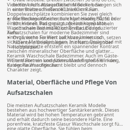
Viele VitrA Aufsatzwaschtisch Modelle bewegen sich
bieten mehr Ablagefläche im Becken. Sie
in einer Breite von etwa 40 bis 60 cm. Für
unterstützen fließende Linien im Raum.
Doppelwaschplätze kombinieren Sie zwei gleich
große Becken auf einer durchgehenden Platte. In
Rechteckige Waschschale klar: Häufig 50, 60 oder
einem kleinen Bad genügt oft eine kompakte
80 cm breit. Passt gut zu geradlinigen Möbeln
Waschschale Bad mit 40 cm Breite und reduzierter
und einem minimalistischen Bad Design.
Tiefe.
Aufsatzschalen für moderne Badezimmer sind
sinnvoll, wenn Sie Wert auf klare Linien und
Organische Formen: Leicht asymmetrisch, setzen
sichtbare Materialien legen. In einem Designbad mit
Akzente in Designbädern mit Naturstein oder
Natursteinplatte entsteht ein spannender Kontrast
Holzplatten.
zwischen mineralischer Oberfläche und glatter
Keramik Waschschale Badezimmer. Auch im Gäste-
WC entfaltet ein kompaktes Modell große Wirkung,
Weitere Formen und Alternativen finden Sie in der
da der Raum aufgeräumt bleibt und dennoch
Kategorie
Waschtische
.
Charakter zeigt.
Material, Oberfläche und Pflege Von
Aufsatzschalen
Die meisten Aufsatzschalen Keramik Modelle
bestehen aus hochwertiger Sanitärkeramik. Dieses
Material wird bei hohen Temperaturen gebrannt
und erhält dadurch seine besondere Härte. Eine
porenfreie, kratzfeste Glasur Waschschale sorgt für
eine glatte Oberfläche. Sie fühlen beim