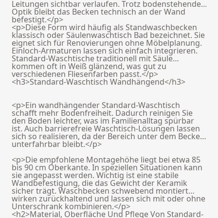
Leitungen sichtbar verlaufen. Trotz bodenstehender
Optik bleibt das Becken technisch an der Wand
befestigt.</p>
<p>Diese Form wird häufig als Standwaschbecken
klassisch oder Säulenwaschtisch Bad bezeichnet. Sie
eignet sich für Renovierungen ohne Möbelplanung.
Einloch-Armaturen lassen sich einfach integrieren.
Standard-Waschtische traditionell mit Säule
kommen oft in Weiß glänzend, was gut zu
verschiedenen Fliesenfarben passt.</p>
<h3>Standard-Waschtisch Wandhängend</h3>
<p>Ein wandhängender Standard-Waschtisch
schafft mehr Bodenfreiheit. Dadurch reinigen Sie
den Boden leichter, was im Familienalltag spürbar
ist. Auch barrierefreie Waschtisch-Lösungen lassen
sich so realisieren, da der Bereich unter dem Becken
unterfahrbar bleibt.</p>
<p>Die empfohlene Montagehöhe liegt bei etwa 85
bis 90 cm Oberkante. In speziellen Situationen kann
sie angepasst werden. Wichtig ist eine stabile
Wandbefestigung, die das Gewicht der Keramik
sicher trägt. Waschbecken schwebend montiert
wirken zurückhaltend und lassen sich mit oder ohne
Unterschrank kombinieren.</p>
<h2>Material, Oberfläche Und Pflege Von Standard-