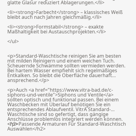
glatte Glasur reduziert Ablagerungen.</li>
<li><strong>Farbecht</strong> – klassisches Weiß
bleibt auch nach Jahren gleichmäßig.</li>
<li><strong>Formstabil</strong> – exakte
Maßhaltigkeit bei Austauschprojekten.</li>
</ul>
<p>Standard-Waschtische reinigen Sie am besten
mit milden Reinigern und einem weichen Tuch.
Scheuernde Schwämme sollten vermieden werden.
Bei hartem Wasser empfiehlt sich regelmäßiges
Entkalken. So bleibt die Oberfläche dauerhaft
ansprechend.</p>
<p>Auch <a href="https://www.vitra-bad.de/c-
siphons-und-ventile">Siphons und Ventile</a>
sollten optisch und funktional passen. Bei einem
Waschbecken mit Überlauf benötigen Sie ein
entsprechendes Ablaufventil. VitrA Standard-
Waschtische sind so gefertigt, dass gängige
Anschlüsse problemlos integriert werden können.
</p>
<h2>Passende Armaturen Für Standard-Waschtisch
Auswählen</h2>