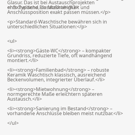
Glasur. Das ist bei Austauschprojekten
entscheidend, da Maßhaltigkeit und
<h3>Typische Einsatzorte</h3>
Anschlussposition exakt passen müssen.</p>
<p>Standard-Waschtische bewähren sich in
unterschiedlichen Situationen:</p>
<ul>
<li><strong>Gäste-WC</strong> – kompakter
Grundriss, reduzierte Tiefe, oft wandhängend
montiert.</li>
<li><strong>Familienbad</strong> – robuste
Keramik Waschtisch klassisch, ausreichend
Beckenvolumen, integrierter Überlauf.</li>
<li><strong>Mietwohnung</strong> –
normgerechte Maße erleichtern späteren
Austausch.</li>
<li><strong>Sanierung im Bestand</strong> –
vorhandene Anschlüsse bleiben meist nutzbar.</li>
</ul>