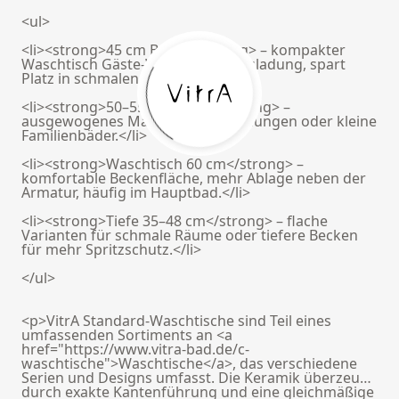
<ul>
<li><strong>45 cm Breite</strong> – kompakter
Waschtisch Gäste-WC, geringe Ausladung, spart
Platz in schmalen Räumen.</li>
<li><strong>50–55 cm Breite</strong> –
ausgewogenes Maß für Mietwohnungen oder kleine
Familienbäder.</li>
<li><strong>Waschtisch 60 cm</strong> –
komfortable Beckenfläche, mehr Ablage neben der
Armatur, häufig im Hauptbad.</li>
<li><strong>Tiefe 35–48 cm</strong> – flache
Varianten für schmale Räume oder tiefere Becken
für mehr Spritzschutz.</li>
</ul>
<p>VitrA Standard-Waschtische sind Teil eines
umfassenden Sortiments an <a
href="https://www.vitra-bad.de/c-
waschtische">Waschtische</a>, das verschiedene
Serien und Designs umfasst. Die Keramik überzeugt
durch exakte Kantenführung und eine gleichmäßige