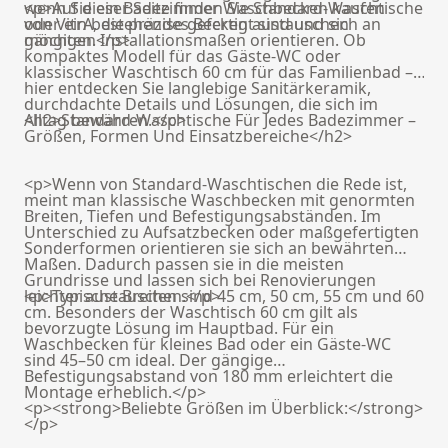
wenn Sie ein Badezimmer Waschbecken kaufen
<p>Auf dieser Seite finden Sie Standard-Waschtische
oder ein bestehendes Becken austauschen
von VitrA, die präzise gefertigt sind und sich an
möchten.</p>
gängigen Installationsmaßen orientieren. Ob
kompaktes Modell für das Gäste-WC oder
klassischer Waschtisch 60 cm für das Familienbad –
hier entdecken Sie langlebige Sanitärkeramik,
durchdachte Details und Lösungen, die sich im
Alltag bewähren.</p>
<h2>Standard-Waschtische Für Jedes Badezimmer –
Größen, Formen Und Einsatzbereiche</h2>
<p>Wenn von Standard-Waschtischen die Rede ist,
meint man klassische Waschbecken mit genormten
Breiten, Tiefen und Befestigungsabständen. Im
Unterschied zu Aufsatzbecken oder maßgefertigten
Sonderformen orientieren sie sich an bewährten
Maßen. Dadurch passen sie in die meisten
Grundrisse und lassen sich bei Renovierungen
leichter austauschen.</p>
<p>Typische Breiten sind 45 cm, 50 cm, 55 cm und 60
cm. Besonders der Waschtisch 60 cm gilt als
bevorzugte Lösung im Hauptbad. Für ein
Waschbecken für kleines Bad oder ein Gäste-WC
sind 45–50 cm ideal. Der gängige
Befestigungsabstand von 180 mm erleichtert die
Montage erheblich.</p>
<p><strong>Beliebte Größen im Überblick:</strong>
</p>