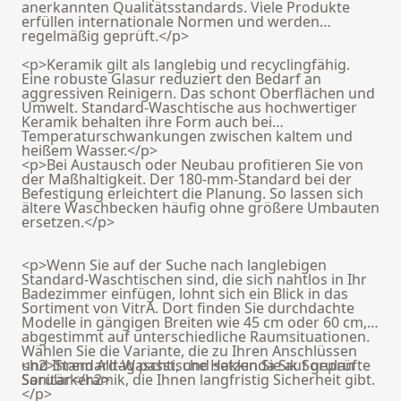
anerkannten Qualitätsstandards. Viele Produkte
erfüllen internationale Normen und werden
regelmäßig geprüft.</p>
<p>Keramik gilt als langlebig und recyclingfähig.
Eine robuste Glasur reduziert den Bedarf an
aggressiven Reinigern. Das schont Oberflächen und
Umwelt. Standard-Waschtische aus hochwertiger
Keramik behalten ihre Form auch bei
Temperaturschwankungen zwischen kaltem und
heißem Wasser.</p>
<p>Bei Austausch oder Neubau profitieren Sie von
der Maßhaltigkeit. Der 180-mm-Standard bei der
Befestigung erleichtert die Planung. So lassen sich
ältere Waschbecken häufig ohne größere Umbauten
ersetzen.</p>
<p>Wenn Sie auf der Suche nach langlebigen
Standard-Waschtischen sind, die sich nahtlos in Ihr
Badezimmer einfügen, lohnt sich ein Blick in das
Sortiment von VitrA. Dort finden Sie durchdachte
Modelle in gängigen Breiten wie 45 cm oder 60 cm,
abgestimmt auf unterschiedliche Raumsituationen.
Wählen Sie die Variante, die zu Ihren Anschlüssen
und Ihrem Alltag passt, und setzen Sie auf geprüfte
<h2>Standard-Waschtische Hakkında Sık Sorulan
Sanitärkeramik, die Ihnen langfristig Sicherheit gibt.
Sorular</h2>
</p>