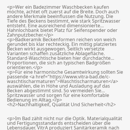
<p>Wer ein Badezimmer Waschbecken kaufen
möchte, achtet oft zuerst auf die Breite. Doch auch
andere Merkmale beeinflussen die Nutzung. Die
Tiefe des Beckens bestimmt, wie stark Spritzwasser
entsteht. Eine ausreichend dimensionierte
Hahnlochbank bietet Platz für Seifenspender oder
Zahnputzbecher.</p>
<p>Badkeramik Beckenformen reichen von weich
gerundet bis klar rechteckig. Ein mittig platziertes
Becken wirkt ausgewogen. Seitlich versetzte
Varianten schaffen zusätzliche Ablagefläche.
Standard-Waschtische bieten hier durchdachte
Proportionen, die sich an typischen Badgrößen
orientieren.</p>
<p>Für eine harmonische Gesamtwirkung sollten Sie
passende <a href="https://www.vitra-bad.de/c-
waschtischarmaturen">Waschtischarmaturen</a>
auswählen, die in Höhe und Ausladung auf das
Becken abgestimmt sind. So vermeiden Sie
Spritzwasser und sorgen für eine komfortable
Bedienung im Alltag.</p>
<h2>Nachhaltigkeit, Qualität Und Sicherheit</h2>
<p>Im Bad zählt nicht nur die Optik. Materialqualität
und Fertigungsstandards entscheiden über die
Lebensdauer. VitrA produziert Sanitärkeramik nach