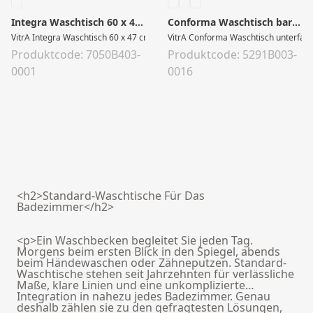
Integra Waschtisch 60 x 47 x 20 cm Weiß Hochglanz
Conforma Waschtisch barrierefrei 65 x 56 x 15,5 cm Weiß Hochglanz
VitrA Integra Waschtisch 60 x 47 cm eckig mit Hahnloch mit Überlauf Weiß Ho
VitrA Conforma Waschtisch unterfahr
Produktcode: 7050B403-
Produktcode: 5291B003-
0001
0016
<h2>Standard-Waschtische Für Das
Badezimmer</h2>
<p>Ein Waschbecken begleitet Sie jeden Tag.
Morgens beim ersten Blick in den Spiegel, abends
beim Händewaschen oder Zähneputzen. Standard-
Waschtische stehen seit Jahrzehnten für verlässliche
Maße, klare Linien und eine unkomplizierte
Integration in nahezu jedes Badezimmer. Genau
deshalb zählen sie zu den gefragtesten Lösungen,