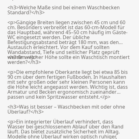
<h3>Welche Maße sind bei einem Waschbecken
Standard?</h3>
<p>Gängige Breiten liegen zwischen 45 cm und 60
cm. Besonders verbreitet ist das 60-cm-Modell für
das Hauptbad, während 45–50 cm häufig im Gäste-
WC eingesetzt werden. Der übliche
Befestigungsabstand beträgt 180 mm, was den
Austausch erleichtert. Vor dem Kauf sollten
Wandabstand, Tiefe und seitlicher Platz geprüft
werden.</p>
<h3>In welcher Höhe sollte ein Waschtisch montiert
werden?</h3>
<p>Die empfohlene Oberkante liegt bei etwa 85 bis
90 cm über dem fertigen Fußboden. In Haushalten
mit sehr großen oder sehr kleinen Personen kann
die Höhe leicht angepasst werden. Wichtig ist, dass
Armatur und Becken ergonomisch zueinander
passen und kein Spritzwasser entsteht.</p>
<h3>Was ist besser – Waschbecken mit oder ohne
Überlauf?</h3>
<p>Ein integrierter Überlauf verhindert, dass
Wasser bei geschlossenem Ablauf über den Rand
läuft. Das bietet zusätzliche Sicherheit im Alltag.
Modelle ohne Überlauf wirken optisch ruhiger,