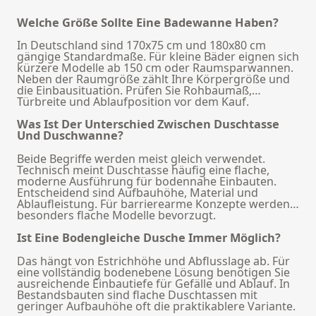
Welche Größe Sollte Eine Badewanne Haben?
In Deutschland sind 170x75 cm und 180x80 cm
gängige Standardmaße. Für kleine Bäder eignen sich
kürzere Modelle ab 150 cm oder Raumsparwannen.
Neben der Raumgröße zählt Ihre Körpergröße und
die Einbausituation. Prüfen Sie Rohbaumaß,
Türbreite und Ablaufposition vor dem Kauf.
Was Ist Der Unterschied Zwischen Duschtasse
Und Duschwanne?
Beide Begriffe werden meist gleich verwendet.
Technisch meint Duschtasse häufig eine flache,
moderne Ausführung für bodennahe Einbauten.
Entscheidend sind Aufbauhöhe, Material und
Ablaufleistung. Für barrierearme Konzepte werden
besonders flache Modelle bevorzugt.
Ist Eine Bodengleiche Dusche Immer Möglich?
Das hängt von Estrichhöhe und Abflusslage ab. Für
eine vollständig bodenebene Lösung benötigen Sie
ausreichende Einbautiefe für Gefälle und Ablauf. In
Bestandsbauten sind flache Duschtassen mit
geringer Aufbauhöhe oft die praktikablere Variante.