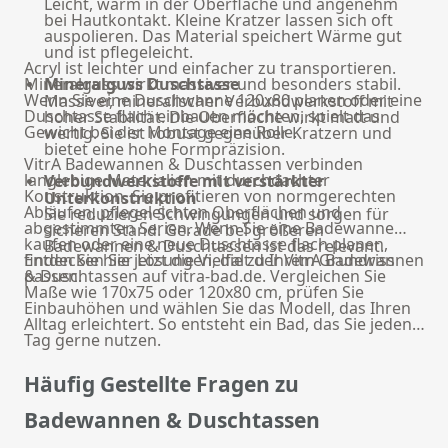
Leicht, warm in der Oberfläche und angenehm
bei Hautkontakt. Kleine Kratzer lassen sich oft
auspolieren. Das Material speichert Wärme gut
und ist pflegeleicht.
Acryl ist leichter und einfacher zu transportieren.
Mineralguss wirkt massiver und besonders stabil.
Mineralguss Duschtasse
Wenn Sie eine Duschwanne 120x80 planen oder eine
Massiver, mineralischer Verbundwerkstoff mit
Duschtasse flach einbauen möchten, spielt das
hoher Stabilität. Die Oberfläche wirkt matt und
Gewicht bei der Montage eine Rolle.
wertig. Sie ist robust gegenüber Kratzern und
bietet eine hohe Formpräzision.
VitrA Badewannen & Duschtassen verbinden
langlebige Materialien mit durchdachter
Verbundwerkstoffe mit verstärkter
Konstruktion. Sie profitieren von normgerechten
Unterkonstruktion
Abläufen, pflegeleichten Oberflächen und
Sie reduzieren Schwingungen und sorgen für
abgestimmten Serien. Wenn Sie eine Badewanne
sicheren Stand. Gerade bei größeren
kaufen oder eine neue Duschtasse flach planen,
Badewannen & Duschtassen ist das relevant.
finden Sie hier Lösungen, die zu Ihrem Grundriss
Entdecken Sie jetzt die Vielfalt der VitrA Badewannen
passen.
& Duschtassen auf vitra-bad.de. Vergleichen Sie
Maße wie 170x75 oder 120x80 cm, prüfen Sie
Einbauhöhen und wählen Sie das Modell, das Ihren
Alltag erleichtert. So entsteht ein Bad, das Sie jeden
Tag gerne nutzen.
Häufig Gestellte Fragen zu
Badewannen & Duschtassen