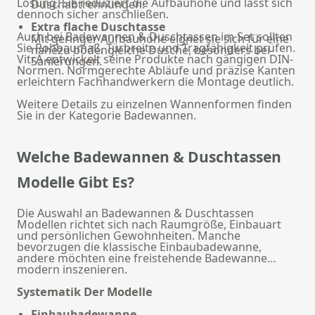
Lösung. Sie reduziert die Aufbauhöhe und lässt sich
Duschabtrennungen.
dennoch sicher anschließen.
Extra flache Duschtasse
Auch bei Badewannen & Duschtassen im Set sollten
Mit geringer Aufbauhöhe eignet sie sich für eine
Sie Rohbaumaß, Türbreite und Tragfähigkeit prüfen.
nahezu bodengleiche Dusche, besonders bei
VitrA entwickelt seine Produkte nach gängigen DIN-
Sanierungen.
Normen. Normgerechte Abläufe und präzise Kanten
erleichtern Fachhandwerkern die Montage deutlich.
Weitere Details zu einzelnen Wannenformen finden
Sie in der Kategorie
Badewannen
.
Welche Badewannen & Duschtassen
Modelle Gibt Es?
Die Auswahl an Badewannen & Duschtassen
Modellen richtet sich nach Raumgröße, Einbauart
und persönlichen Gewohnheiten. Manche
bevorzugen die klassische Einbaubadewanne,
andere möchten eine freistehende Badewanne
modern inszenieren.
Systematik Der Modelle
Einbaubadewanne