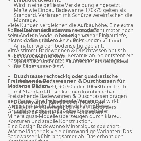
Wird in eine geflieste Verkleidung eingesetzt.
Maße wie Einbau Badewanne 170x75 gelten als
Standard. Varianten mit Schürze vereinfachen die
Montage.
Viele Kunden vergleichen die Aufbauhöhe. Eine extra
flache Duschtasse kann nur wenige Zentimeter hoch
Freistehende Badewanne modern
sein. Andere Modelle benötigen mehr Einbautiefe,
Steht frei im Raum, oft oval. Sie benötigt
bieten dafür größere Ablaufleistungen.
ausreichend Abstand zu Wänden. Ablauf und
Armatur werden bodenseitig geplant.
VitrA stimmt Badewannen & Duschtassen optisch
auf Waschtische und WC-Keramik ab. So entsteht ein
Eckbadewanne klein
harmonisches Gesamtbild, ohne dass Sie lange
Spart Platz und nutzt Raumecken effizient. Ideal
kombinieren müssen.
für Bäder unter 6 m².
Duschtasse rechteckig oder quadratische
Freistehende Badewannen & Duschtassen für
Duschwanne
Moderne Bäder
Klassiker in 80x80, 90x90 oder 100x80 cm. Leicht
mit Standard-Duschkabinen kombinierbar.
Freistehende Badewannen & Duschtassen prägen
den Raum. Eine freistehende Wanne oval wirkt
Duschwanne 120x80 oder 140x90 cm
weich und ruhig. Sie eignet sich für offene
Bietet mehr Bewegungsfreiheit. Besonders
Grundrisse oder großzügige Masterbäder.
beliebt bei barrierearmen Konzepten.
Mineralguss-Modelle überzeugen durch klare
Konturen und stabile Konstruktion.
Eine Design Badewanne Mineralguss speichert
Wärme länger als viele dünnwandige Varianten. Das
Badewasser kühlt langsamer ab. Das erhöht den