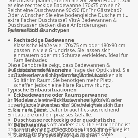
Duschtasse planen, stehen Sie vor vielen Fragen. Soll
es eine rechteckige Badewanne 170x75 cm sein?
Reicht eine Duschwanne 90x90 für Ihr Gästebad?
Oder wünschen Sie eine bodengleiche Dusche mit
extra flacher Duschtasse? VitrA Badewannen &
Duschtassen decken diese Anforderungen
systematisch ab.
Formen Und Grundtypen
Rechteckige Badewanne
Klassische Maße wie 170x75 cm oder 180x80 cm
passen in viele Grundrisse. Sie lassen sich
einmauern oder mit Schürze verkleiden. Ideal für
Familienbäder.
Diese Bandbreite zeigt, dass Badewannen &
Duschtassen nicht nur eine Frage der Optik sind. Sie
Freistehende Wannen
bestimmen, wie Sie Ihr Bad täglich nutzen.
Ovale oder weich geformte Modelle wirken als
Solitär im Raum. Sie benötigen mehr Platz,
schaffen jedoch eine klare Raumwirkung.
Typische Einbausituationen
Eckbadewanne oder Raumsparwanne
Im Neubau planen Architekten häufig direkt eine
Modelle wie eine Eckbadewanne 140x140 oder
bodengleiche Dusche. Hier wird der Ablauf in den
verkürzte Varianten ab 150 cm eignen sich für
Estrich integriert. Dafür braucht es ausreichend
kleinere Bäder.
Einbautiefe und ein präzises Gefälle.
Duschtasse rechteckig oder quadratische
Im Altbau sieht es oft anders aus. Die Estrichhöhe ist
Duschwanne
begrenzt, der Ablauf liegt höher. In solchen Fällen ist
Formate wie 80x80, 90x90 oder 120x80 cm sind
eine extra flache Duschtasse eine praktikable
Standard. Sie passen zu klassischen