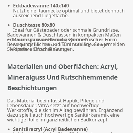
Eckbadewanne 140x140
Nutzt eine Raumecke optimal und bietet dennoch
ausreichend Liegefläche.
Duschtasse 80x80
Ideal für Gästebäder oder schmale Grundrisse.
Badewannen & Duschtassen in kompakten Maßen
erfordern präzise Planung. Prüfen Sie
Raumsparwanne mit asymmetrischer Form
Bewegungsflächen und Türanschläge. So vermeiden
Mehr Komfort im Schulterbereich, weniger
Sie spätere Einschränkungen.
Platzbedarf am Fußende.
Materialien und Oberflächen: Acryl,
Mineralguss Und Rutschhemmende
Beschichtungen
Das Material beeinflusst Haptik, Pflege und
Lebensdauer. VitrA setzt auf hochwertige
Werkstoffe, die sich im Alltag bewähren. Ergänzend
dazu spielt auch hochwertige
Sanitärkeramik
eine
wichtige Rolle im ganzheitlichen Badkonzept.
Sanitäracryl (Acryl Badewanne)