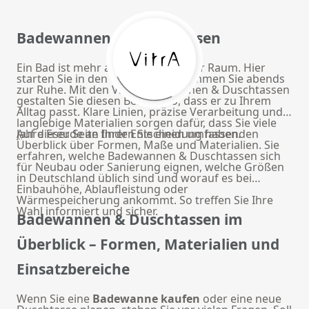
Badewannen & Duschtassen
Ein Bad ist mehr als ein funktionaler Raum. Hier
starten Sie in den Tag und hier kommen Sie abends
zur Ruhe. Mit den VitrA Badewannen & Duschtassen
gestalten Sie diesen Bereich so, dass er zu Ihrem
Alltag passt. Klare Linien, präzise Verarbeitung und
langlebige Materialien sorgen dafür, dass Sie viele
Jahre Freude an Ihrer Entscheidung haben.
Auf dieser Seite finden Sie einen umfassenden
Überblick über Formen, Maße und Materialien. Sie
erfahren, welche Badewannen & Duschtassen sich
für Neubau oder Sanierung eignen, welche Größen
in Deutschland üblich sind und worauf es bei
Einbauhöhe, Ablaufleistung oder
Wärmespeicherung ankommt. So treffen Sie Ihre
Wahl informiert und sicher.
Badewannen & Duschtassen im
Überblick – Formen, Materialien und
Einsatzbereiche
Wenn Sie eine
Badewanne kaufen
oder eine neue