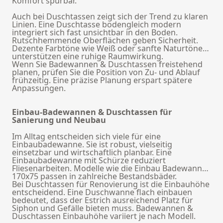
Komfort spürbar.
Auch bei Duschtassen zeigt sich der Trend zu klaren
Linien. Eine Duschtasse bodengleich modern
integriert sich fast unsichtbar in den Boden.
Rutschhemmende Oberflächen geben Sicherheit.
Dezente Farbtöne wie Weiß oder sanfte Naturtöne
unterstützen eine ruhige Raumwirkung.
Wenn Sie Badewannen & Duschtassen freistehend
planen, prüfen Sie die Position von Zu- und Ablauf
frühzeitig. Eine präzise Planung erspart spätere
Anpassungen.
Einbau-Badewannen & Duschtassen für
Sanierung und Neubau
Im Alltag entscheiden sich viele für eine
Einbaubadewanne. Sie ist robust, vielseitig
einsetzbar und wirtschaftlich planbar. Eine
Einbaubadewanne mit Schürze reduziert
Fliesenarbeiten. Modelle wie die Einbau Badewanne
170x75 passen in zahlreiche Bestandsbäder.
Bei Duschtassen für Renovierung ist die Einbauhöhe
entscheidend. Eine Duschwanne flach einbauen
bedeutet, dass der Estrich ausreichend Platz für
Siphon und Gefälle bieten muss. Badewannen &
Duschtassen Einbauhöhe variiert je nach Modell.