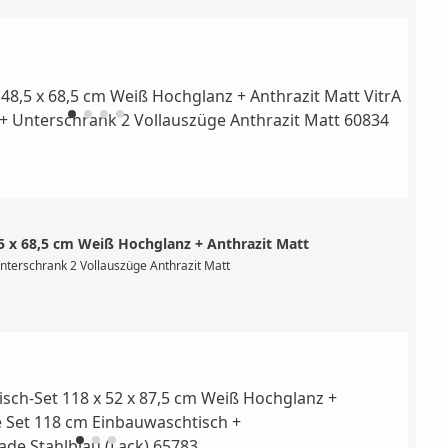
,5 x 68,5 cm Weiß Hochglanz + Anthrazit Matt
lfenbein Matt Valarte Möbelwaschtisch-Set, Breite 80 cm, bestehend aus Möbelwaschtisch # 7
nterschrank 2 Vollauszüge Anthrazit Matt