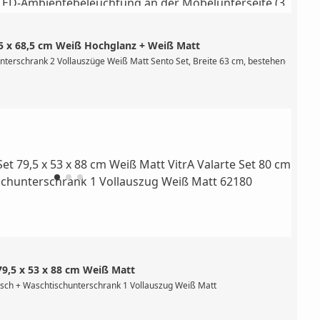
,5 x 68,5 cm Weiß Hochglanz + Weiß Matt
mit Hahnlochbank, mit Hahnloch mittig, mit Überlaufloch mittig Becken, Material
nterschrank 2 Vollauszüge Weiß Matt Sento Set, Breite 63 cm, bestehend aus Was
79,5 x 53 x 88 cm Weiß Matt
belwaschtisch # 7801 (wandgebunden, mit Hahnlochbank, mit Hahnloch mittig, mit
isch + Waschtischunterschrank 1 Vollauszug Weiß Matt