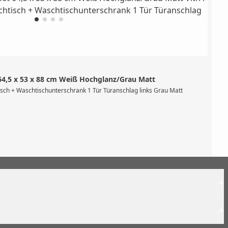
64,5 x 53 x 88 cm Weiß Hochglanz/Grau Matt
hend aus Möbelwaschtisch # 7801 (wandgebunden, mit Hahnlochbank, mit Hahnloch 
isch + Waschtischunterschrank 1 Tür Türanschlag links Grau Matt
+
+