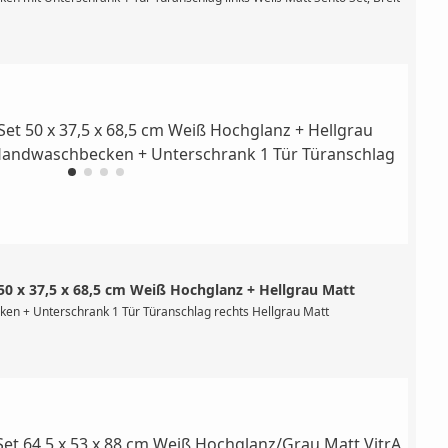
 x 37,5 x 68,5 cm Weiß Hochglanz + Hellgrau Matt
5945 (Breite 50 cm, Becken links, Hahnlochbank rechts, Hahnloch rechts, mit Übe
en + Unterschrank 1 Tür Türanschlag rechts Hellgrau Matt