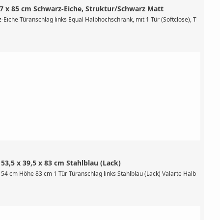
7 x 85 cm Schwarz-Eiche, Struktur/Schwarz Matt
 (Softclose), Sprossenleiter mit 3 Sprossen, Schubladengriff: integrierte Griff
iche Türanschlag links Equal Halbhochschrank, mit 1 Tür (Softclose), Türanschlag
3,5 x 39,5 x 83 cm Stahlblau (Lack)
 1 Glaseinlegeboden, mit Fußrahmenelement, Material: MDF + Thermofolie, Farbe:
 54 cm Höhe 83 cm 1 Tür Türanschlag links Stahlblau (Lack) Valarte Halbhochschra