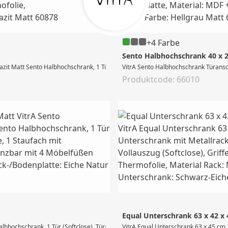
+4 Farbe
Sento Halbhochschrank 40 x 2
zit Matt Sento Halbhochschrank, 1 Tür (Softclose), Türanschlag: rechts, integri
VitrA Sento Halbhochschrank Türansch
Produktcode: 66010
Equal Unterschrank 63 x 42 x
bhochschrank, 1 Tür (Softclose), Türanschlag: rechts, integrierte Griffmulde, 
VitrA Equal Unterschrank 63 x 45 cm 