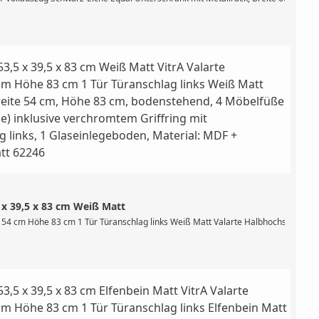
 x 39,5 x 83 cm Weiß Matt
te Griffmulde, 1 Staufach mit Klappdeckel, wandhängend, ohne Füße, optional ergä
 54 cm Höhe 83 cm 1 Tür Türanschlag links Weiß Matt Valarte Halbhochschrank, Br