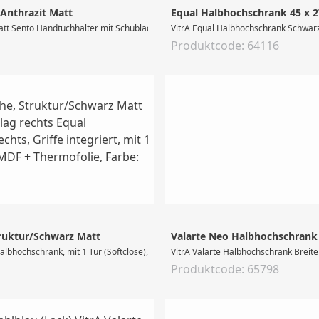
 Anthrazit Matt
Equal Halbhochschrank 45 x 2
tt Sento Handtuchhalter mit Schublade, bodenstehend + Wandmontage, 1 Schublade
VitrA Equal Halbhochschrank Schwarz-E
Produktcode: 64116
truktur/Schwarz Matt
Valarte Neo Halbhochschrank 5
bhochschrank, mit 1 Tür (Softclose), Türanschlag rechts, Griffe integriert, mit
VitrA Valarte Halbhochschrank Breite
Produktcode: 65798