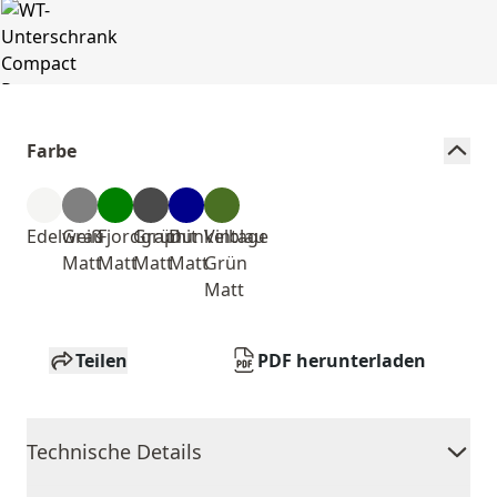
Farbe
Edelweiß
Grau
Fjordgrün
Graphit
Dunkelblau
Vintage
Matt
Matt
Matt
Matt
Grün
Matt
Teilen
PDF herunterladen
Technische Details