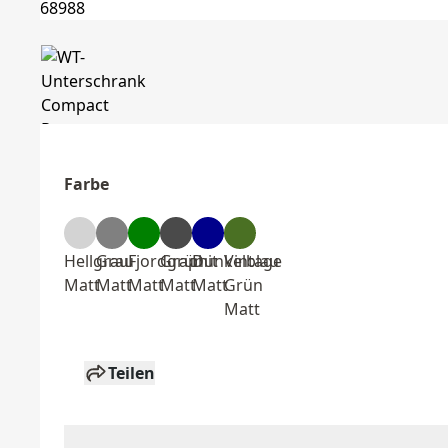
Farbe
Hellgrau
Grau
Fjordgrün
Graphit
Dunkelblau
Vintage
Matt
Matt
Matt
Matt
Matt
Grün
Matt
Teilen