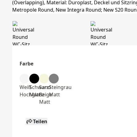
Farbe
Weiß
Schwarz
Sand
Steingrau
Hochglanz
Matt
Beige
Matt
Matt
Teilen