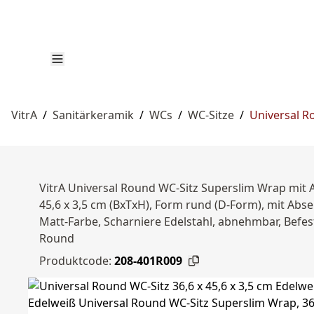
VitrA
/
Sanitärkeramik
/
WCs
/
WC-Sitze
/
Universal Ro
VitrA Universal Round WC-Sitz Superslim Wrap mit 
45,6 x 3,5 cm (BxTxH), Form rund (D-Form), mit Abse
Matt-Farbe, Scharniere Edelstahl, abnehmbar, Bef
Round
Produktcode:
208-401R009