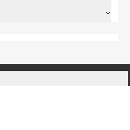
+
+
|