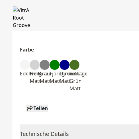
Farbe
Edelweiß
Hellgrau
Grau
Fjordgrün
Dunkelblau
Vintage
Matt
Matt
Matt
Matt
Grün
Matt
Teilen
Technische Details