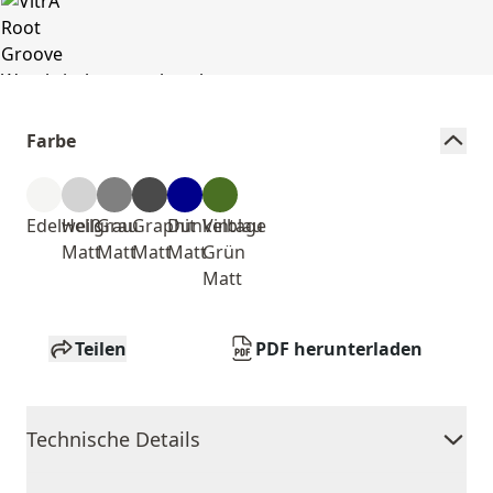
Farbe
Edelweiß
Hellgrau
Grau
Graphit
Dunkelblau
Vintage
Matt
Matt
Matt
Matt
Grün
Matt
Teilen
PDF herunterladen
Technische Details