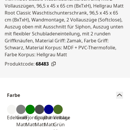
Vollauszügen, 96,5 x 45 x 65 cm (BxTxH), Hellgrau Matt
Root Classic Waschtischunterschrank, 96,5 x 45 x 65
cm (BxTxH), Wandmontage, 2 Vollauszüge (Softclose),
Auszug oben mit Ausschnitt für Siphon, Auszug unten
mit flexibler Schubladeneinteilung, mit 2 runden
Griffknäufen, Material Griff: Zamak, Farbe Griff:
Schwarz, Material Korpus: MDF + PVC-Thermofolie,
Farbe Korpus: Hellgrau Matt
Produktcode:
68483
Farbe
Edelweiß
Grau
Fjordgrün
Graphit
Dunkelblau
Vintage
Matt
Matt
Matt
Matt
Grün