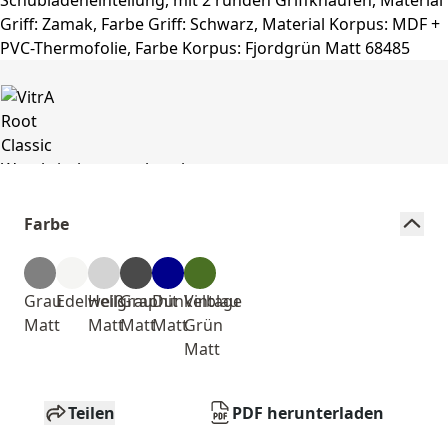
Farbe
Grau
Edelweiß
Hellgrau
Graphit
Dunkelblau
Vintage
Matt
Matt
Matt
Matt
Grün
Matt
Teilen
PDF herunterladen