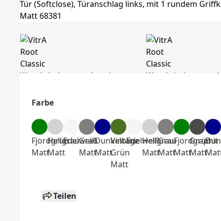
Farbe
Fjordgrün
Hellgrau
Edelweiß
Grau
Dunkelblau
Vintage
Edelweiß
Hellgrau
Grau
Fjordgrün
Graphit
Dun
Matt
Matt
Matt
Matt
Grün
Matt
Matt
Matt
Matt
Mat
Matt
Teilen