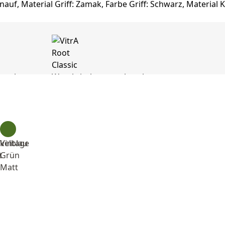
kelblau
Vintage
t
Grün
Matt