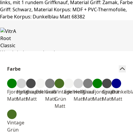
Farbe
Fjordgrün
Hellgrau
Graphit
Edelweiß
Grau
Vintage
Edelweiß
Hellgrau
Grau
Fjordgrün
Graphit
Dunkelbl
Matt
Matt
Matt
Matt
Grün
Matt
Matt
Matt
Matt
Matt
Matt
Vintage
Grün