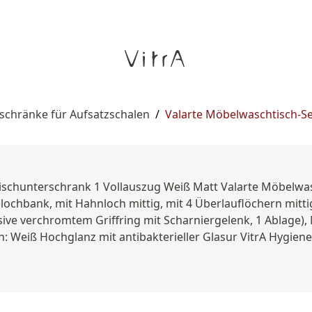
schränke für Aufsatzschalen
/
Valarte Möbelwaschtisch-Se
ischunterschrank 1 Vollauszug Weiß Matt Valarte Möbelwas
chbank, mit Hahnloch mittig, mit 4 Überlauflöchern mitt
usive verchromtem Griffring mit Scharniergelenk, 1 Ablage),
: Weiß Hochglanz mit antibakterieller Glasur VitrA Hygien