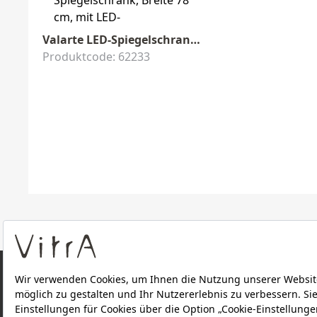
Valarte LED-Spiegelschrank 78 x 17 x 76 cm Elfenbein Matt
Produktcode: 62233
ÜBER UNS