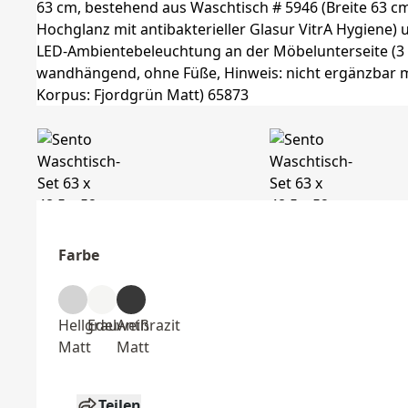
Farbe
Hellgrau
Edelweiß
Anthrazit
Matt
Matt
Teilen