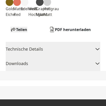
Gold-
Matte
Edelweiß
Weiß
Graphit
Hellgrau
Eiche
Red
Hochglanz
Matt
Matt
Teilen
PDF herunterladen
Technische Details
Downloads