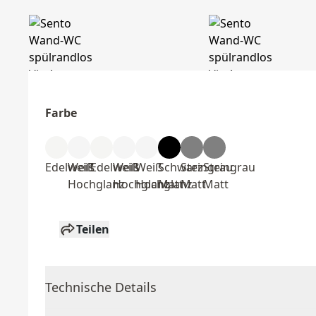
Farbe
Edelweiß
Weiß
Edelweiß
Weiß
Weiß
Schwarz
Steingrau
Steingrau
Hochglanz
Hochglanz
Hochglanz
Matt
Matt
Matt
Teilen
Technische Details