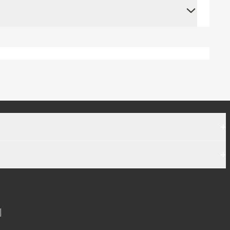
+
+
|