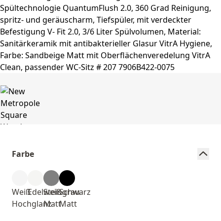
Farbe
Weiß
Edelweiß
Steingrau
Schwarz
Hochglanz
Matt
Matt