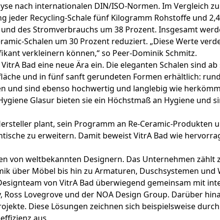
alyse nach internationalen DIN/ISO-Normen. Im Vergleich 
ung jeder Recycling-Schale fünf Kilogramm Rohstoffe und 2,
 und des Stromverbrauchs um 38 Prozent. Insgesamt werde
amic-Schalen um 30 Prozent reduziert. „Diese Werte verdeu
ikant verkleinern können,“ so Peer-Dominik Schmitz.
itrA Bad eine neue Ära ein. Die eleganten Schalen sind ab 
äche und in fünf sanft gerundeten Formen erhältlich: rund,
en und sind ebenso hochwertig und langlebig wie herkömml
 Hygiene Glasur bieten sie ein Höchstmaß an Hygiene und s
 Hersteller plant, sein Programm an Re-Ceramic-Produkten 
sche zu erweitern. Damit beweist VitrA Bad wie hervorrag
gen von weltbekannten Designern. Das Unternehmen zählt 
amik über Möbel bis hin zu Armaturen, Duschsystemen und
s Designteam von VitrA Bad überwiegend gemeinsam mit int
Levy, Ross Lovegrove und der NOA Design Group. Darüber hina
ojekte. Diese Lösungen zeichnen sich beispielsweise durc
ffizienz aus.