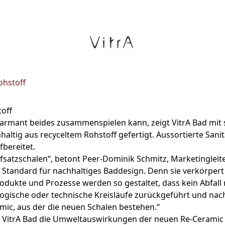
ohstoff
off
harmant beides zusammenspielen kann, zeigt VitrA Bad mit 
altig aus recyceltem Rohstoff gefertigt. Aussortierte Sani
fbereitet.
ufsatzschalen“, betont Peer-Dominik Schmitz, Marketingleite
Standard für nachhaltiges Baddesign. Denn sie verkörpert d
rodukte und Prozesse werden so gestaltet, dass kein Abfall 
ogische oder technische Kreisläufe zurückgeführt und nach
mic, aus der die neuen Schalen bestehen.“
n VitrA Bad die Umweltauswirkungen der neuen Re-Ceramic 