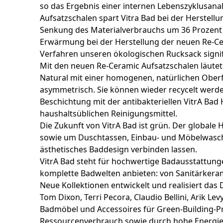
so das Ergebnis einer internen Lebenszyklusan
Aufsatzschalen spart Vitra Bad bei der Herstell
Senkung des Materialverbrauchs um 36 Prozent
Erwärmung bei der Herstellung der neuen Re-Cer
Verfahren unseren ökologischen Rucksack signif
Mit den neuen Re-Ceramic Aufsatzschalen läutet V
Natural mit einer homogenen, natürlichen Oberfl
asymmetrisch. Sie können wieder recycelt werd
Beschichtung mit der antibakteriellen VitrA Bad
haushaltsüblichen Reinigungsmittel.
Die Zukunft von VitrA Bad ist grün. Der globale
sowie um Duschtassen, Einbau- und Möbelwaschti
ästhetisches Baddesign verbinden lassen.
VitrA Bad steht für hochwertige Badausstattun
komplette Badwelten anbieten: von Sanitärker
Neue Kollektionen entwickelt und realisiert da
Tom Dixon, Terri Pecora, Claudio Bellini, Arik 
Badmöbel und Accessoires für Green-Building-Pr
Ressourcenverbrauch sowie durch hohe Energiee