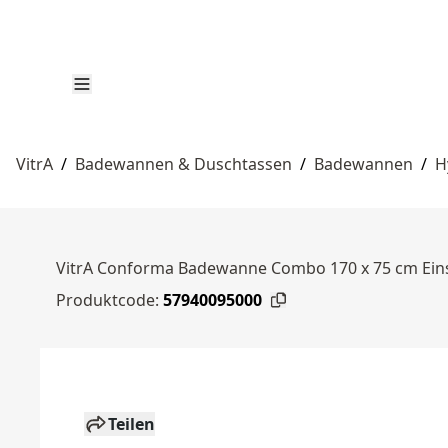
VitrA
/
Badewannen & Duschtassen
/
Badewannen
/
H
VitrA Conforma Badewanne Combo 170 x 75 cm Einsti
Produktcode:
57940095000
Teilen