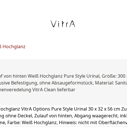
iß Hochglanz
ulauf von hinten Weiß Hochglanz Pure Style Urinal, Größe:
usive Befestigung, ohne Absaugeformstück, Material: Sanitä
henveredelung VitrA Clean lieferbar