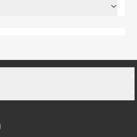
+
+
|