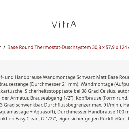
r
/
Base Round Thermostat-Duschsystem 30,8 x 57,9 x 124
pf- und Handbrause Wandmontage Schwarz Matt Base Rou
Brausestange (Durchmesser 21 mm), Wandmontage (Aufput
rtusche, Sicherheitsstopptaste bei 38 Grad Celsius, auto
der Armatur, Brauseabgang 1/2”), Kopfbrause (Form rund, h
 Grad schwenkbar, Durchflussbegrenzer max. 9 l/min.), Ha
 Aquamassage + Aquasoft), Durchmesser Handbrause 100 mm
Funktion Easy Clean, G 1/2\", eigensicher gegen Rückfließe