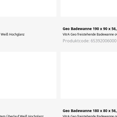
Geo Badewanne 190 x 90 x 56
f Weiß Hochglanz
VitrA Geo freistehende Badewanne o
Produktcode: 65392006000
Geo Badewanne 180 x 80 x 56
ktem Überlauf Weiß Hochglanz
VitrA Geo freistehende Badewanne o