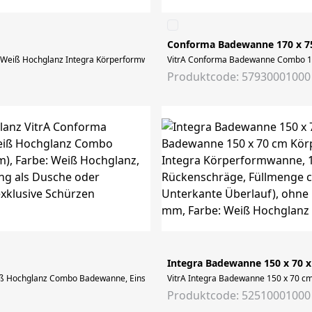
Conforma Badewanne 170 x 7
iß Hochglanz Integra Körperformwanne, 1700 x 750 mm, rechteckig, Einbauversi
VitrA Conforma Badewanne Combo 170
Produktcode: 57930001000
Integra Badewanne 150 x 70 
Hochglanz Combo Badewanne, Einstieg links, Material: Sanitäracryl (4 mm), Farb
VitrA Integra Badewanne 150 x 70 cm
Produktcode: 52510001000