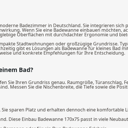
derne Badezimmer in Deutschland. Sie integrieren sich prä
mwirkung. Wenn Sie eine Badewanne einbauen möchten, ac
ebige Oberflächen mit durchdachter Ergonomie und bieten 
 kompakte Stadtwohnungen oder großzügige Grundrisse. Ty
chzeitig gibt es Lösungen als Badewanne für kleines Bad 
inweise und konkrete Empfehlungen für Ihre Entscheidung.
einem Bad?
fen Sie Ihren Grundriss genau. Raumgröße, Türanschlag, 
d. Messen Sie die Nischenbreite, die Tiefe sowie die Posit
. Sie sparen Platz und erhalten dennoch eine komfortable L
and. Diese Einbau Badewanne 170x75 passt in viele Neuba