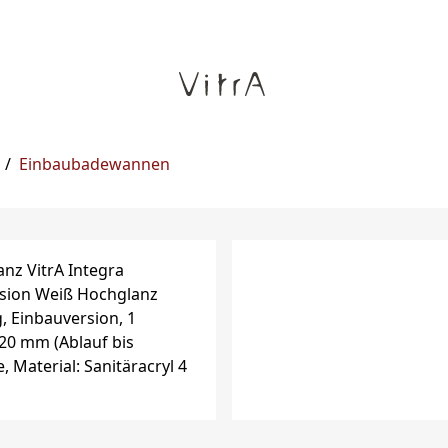
/
Einbaubadewannen
nen