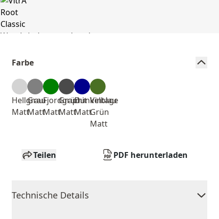
Farbe
Hellgrau
Grau
Fjordgrün
Graphit
Dunkelblau
Vintage
Matt
Matt
Matt
Matt
Matt
Grün
Matt
Teilen
PDF herunterladen
Technische Details