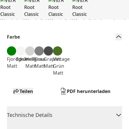
Farbe
Fjordgrün
Edelweiß
Hellgrau
Grau
Graphit
Vintage
Matt
Matt
Matt
Matt
Grün
Matt
Teilen
PDF herunterladen
Technische Details