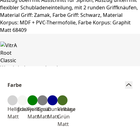
Farbe
Hellgrau
Edelweiß
Fjordgrün
Grau
Dunkelblau
Vintage
Matt
Matt
Matt
Matt
Grün
Matt