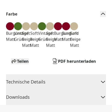
Farbe
Burgund
Vintage
Soft
Soft
Vintage
Soft
Burgund
Burgund
Soft
Matt
Grün
Beige
Beige
Grün
Beige
Matt
Matt
Beige
Matt
Matt
Matt
Matt
Teilen
PDF herunterladen
Technische Details
Downloads