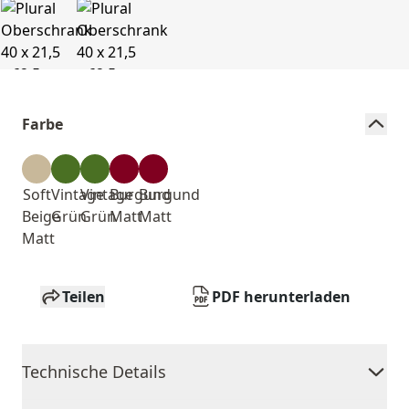
Farbe
Soft
Vintage
Vintage
Burgund
Burgund
Beige
Grün
Grün
Matt
Matt
Matt
Teilen
PDF herunterladen
Technische Details