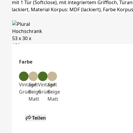
Farbe
Vintage
Soft
Vintage
Soft
Grün
Beige
Grün
Beige
Matt
Matt
Teilen