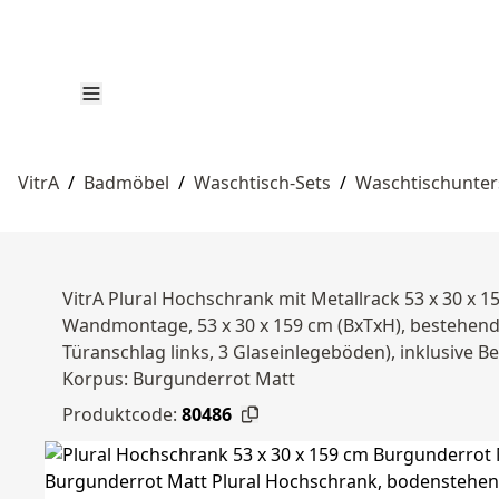
VitrA
/
Badmöbel
/
Waschtisch-Sets
/
Waschtischunte
VitrA Plural Hochschrank mit Metallrack 53 x 30 x
Wandmontage, 53 x 30 x 159 cm (BxTxH), bestehend au
Türanschlag links, 3 Glaseinlegeböden), inklusive Be
Korpus: Burgunderrot Matt
Produktcode:
80486