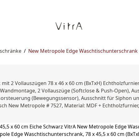
rschränke
/
New Metropole Edge Waschtischunterschrank 7
mit 2 Vollauszügen 78 x 46 x 60 cm (BxTxH) Echtholzfurni
, Wandmontage, 2 Vollauszüge (Softclose & Push-Open), Au
nsorsteuerung (Bewegungssensor), Ausschnitt für Siphon und
h New Metropole # 7527, Material: MDF + Echtholzfurnier,