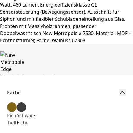
Farbe
Eiche
Schwarz-
hell
Eiche