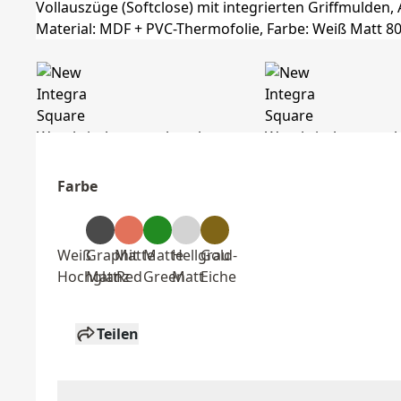
Farbe
Weiß
Graphit
Matte
Matte
Hellgrau
Gold-
Hochglanz
Matt
Red
Green
Matt
Eiche
Teilen