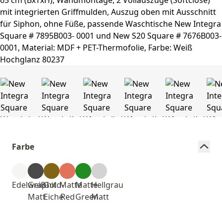
Farbe
Edelweiß
Graphit
Gold-
Matte
Matte
Hellgrau
Matt
Eiche
Red
Green
Matt