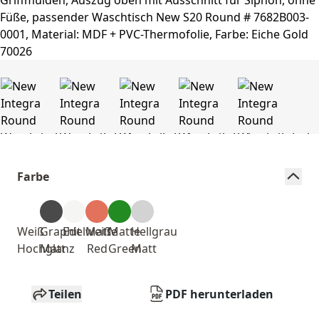
Farbe
Weiß
Graphit
Edelweiß
Matte
Matte
Hellgrau
Hochglanz
Matt
Red
Green
Matt
Teilen
PDF herunterladen