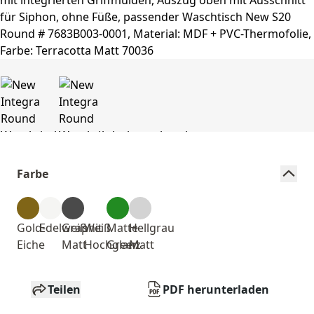
Farbe
Gold-
Edelweiß
Graphit
Weiß
Matte
Hellgrau
Eiche
Matt
Hochglanz
Green
Matt
Teilen
PDF herunterladen